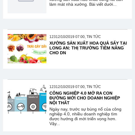
làm mát nhà xưởng. Bài viết dưới...
12312/10/2019 07:00, TIN TỨC
XƯỞNG SẢN XUẤT HOA QUẢ SẤY TẠI
LONG AN: THỊ TRƯỜNG TIỀM NĂNG
CHO DN
12312/10/2019 07:00, TIN TỨC
CÔNG NGHIỆP 4.0 MỞ RA CON
ĐƯỜNG MỚI CHO DOANH NGHIỆP
NỘI THẤT
Ngày nay, trước sự bùng nổ của công
nghiệp 4.0, nhiều doanh nghiệp tìm
được hướng đi mới triển vọng hơn.
Vậy...