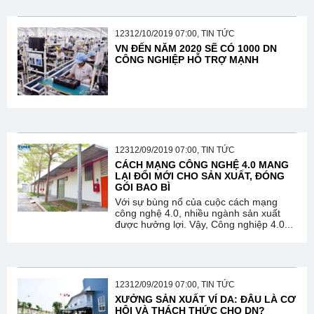
12312/10/2019 07:00, TIN TỨC
VN ĐẾN NĂM 2020 SẼ CÓ 1000 DN
CÔNG NGHIỆP HỖ TRỢ MẠNH
12312/09/2019 07:00, TIN TỨC
CÁCH MẠNG CÔNG NGHỆ 4.0 MANG
LẠI ĐỔI MỚI CHO SẢN XUẤT, ĐÓNG
GÓI BAO BÌ
Với sự bùng nổ của cuộc cách mạng
công nghệ 4.0, nhiều ngành sản xuất
được hưởng lợi. Vậy, Công nghiệp 4.0...
12312/09/2019 07:00, TIN TỨC
XƯỞNG SẢN XUẤT VÍ DA: ĐÂU LÀ CƠ
HỘI VÀ THÁCH THỨC CHO DN?