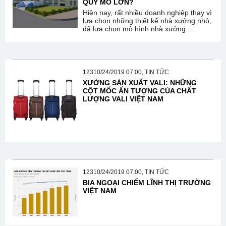
QUY MÔ LỚN?
Hiện nay, rất nhiều doanh nghiệp thay vì
lựa chọn những thiết kế nhà xưởng nhỏ,
đã lựa chọn mô hình nhà xưởng...
12310/24/2019 07:00, TIN TỨC
XƯỞNG SẢN XUẤT VALI: NHỮNG
CỘT MỐC ẤN TƯỢNG CỦA CHẤT
LƯỢNG VALI VIỆT NAM
12310/24/2019 07:00, TIN TỨC
BIA NGOẠI CHIẾM LĨNH THỊ TRƯỜNG
VIỆT NAM