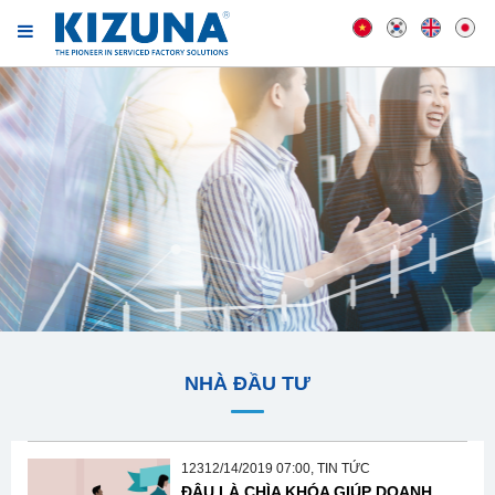
NHÀ ĐẦU TƯ
12312/14/2019 07:00, TIN TỨC
ĐÂU LÀ CHÌA KHÓA GIÚP DOANH