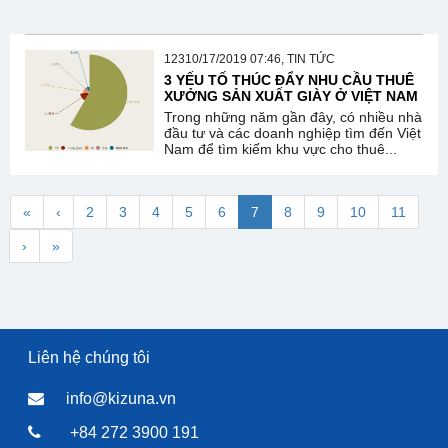
12310/17/2019 07:46, TIN TỨC
3 YẾU TỐ THÚC ĐẨY NHU CẦU THUÊ
XƯỞNG SẢN XUẤT GIÀY Ở VIỆT NAM
Trong những năm gần đây, có nhiều nhà
đầu tư và các doanh nghiệp tìm đến Việt
Nam để tìm kiếm khu vực cho thuê...
«
‹
2
3
4
5
6
7
8
9
10
11
›
»
Liên hệ chúng tôi
info@kizuna.vn
+84 272 3900 191