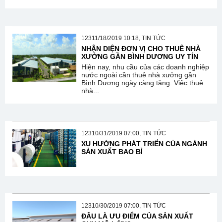
12311/18/2019 10:18, TIN TỨC
NHẬN DIỆN ĐƠN VỊ CHO THUÊ NHÀ
XƯỞNG GẦN BÌNH DƯƠNG UY TÍN
Hiện nay, nhu cầu của các doanh nghiệp
nước ngoài cần thuê nhà xưởng gần
Bình Dương ngày càng tăng. Việc thuê
nhà...
12310/31/2019 07:00, TIN TỨC
XU HƯỚNG PHÁT TRIỂN CỦA NGÀNH
SẢN XUẤT BAO BÌ
12310/30/2019 07:00, TIN TỨC
ĐÂU LÀ ƯU ĐIỂM CỦA SẢN XUẤT