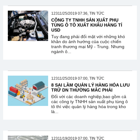
12311/25/2019 07:36, TIN TỨC
CÔNG TY TNHH SẢN XUẤT PHỤ
TÙNG Ô TÔ XUẤT KHẨU HÀNG TỈ
USD
Tuy đang phải đối mặt với những khó
khăn do ảnh hưởng của cuộc chiến
tranh thương mại Mỹ - Trung. Nhưng
ngành ô...
12311/25/2019 07:00, TIN TỨC
8 SAI LẦM QUẢN LÝ HÀNG HÓA LƯU
TRỮ DN THƯỜNG MẮC PHẢI
Đối với các doanh nghiệp,bao gồm cả
các công ty TNHH sản xuất phụ tùng ô
tô thì việc quản lý hàng hóa trong kho
là...
12311/19/2019 07:00, TIN TỨC