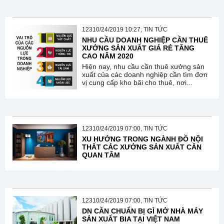
12310/24/2019 10:27, TIN TỨC
NHU CẦU DOANH NGHIỆP CẦN THUÊ
XƯỞNG SẢN XUẤT GIÁ RẺ TĂNG
CAO NĂM 2020
Hiện nay, nhu cầu cần thuê xưởng sản
xuất của các doanh nghiệp cần tìm đơn
vị cung cấp kho bãi cho thuê, nơi...
12310/24/2019 07:00, TIN TỨC
XU HƯỚNG TRONG NGÀNH ĐỒ NỘI
THẤT CÁC XƯỞNG SẢN XUẤT CẦN
QUAN TÂM
12310/24/2019 07:00, TIN TỨC
DN CẦN CHUẨN BỊ GÌ MỞ NHÀ MÁY
SẢN XUẤT BIA TẠI VIỆT NAM