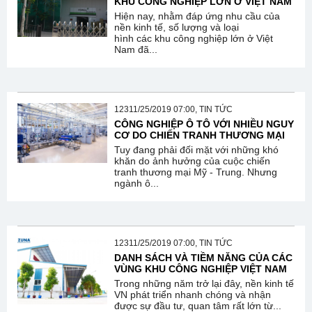
KHU CÔNG NGHIỆP LỚN Ở VIỆT NAM
Hiện nay, nhằm đáp ứng nhu cầu của
nền kinh tế, số lượng và loại
hình các khu công nghiệp lớn ở Việt
Nam đã...
12311/25/2019 07:00, TIN TỨC
CÔNG NGHIỆP Ô TÔ VỚI NHIỀU NGUY
CƠ DO CHIẾN TRANH THƯƠNG MẠI
Tuy đang phải đối mặt với những khó
khăn do ảnh hưởng của cuộc chiến
tranh thương mại Mỹ - Trung. Nhưng
ngành ô...
12311/25/2019 07:00, TIN TỨC
DANH SÁCH VÀ TIỀM NĂNG CỦA CÁC
VÙNG KHU CÔNG NGHIỆP VIỆT NAM
Trong những năm trở lại đây, nền kinh tế
VN phát triển nhanh chóng và nhận
được sự đầu tư, quan tâm rất lớn từ...