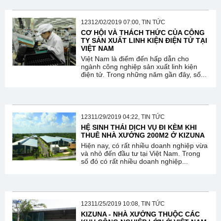
12312/02/2019 07:00, TIN TỨC
CƠ HỘI VÀ THÁCH THỨC CỦA CÔNG
TY SẢN XUẤT LINH KIỆN ĐIỆN TỬ TẠI
VIỆT NAM
Việt Nam là điểm đến hấp dẫn cho
ngành công nghiệp sản xuất linh kiện
điện tử. Trong những năm gần đây, số...
12311/29/2019 04:22, TIN TỨC
HỆ SINH THÁI DỊCH VỤ ĐI KÈM KHI
THUÊ NHÀ XƯỞNG 200M2 Ở KIZUNA
Hiện nay, có rất nhiều doanh nghiệp vừa
và nhỏ đến đầu tư tại Việt Nam. Trong
số đó có rất nhiều doanh nghiệp...
12311/25/2019 10:08, TIN TỨC
KIZUNA - NHÀ XƯỞNG THUỘC CÁC