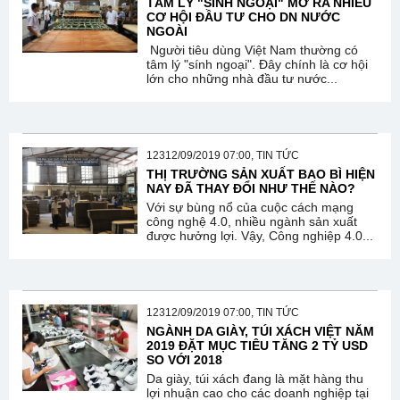
TÂM LÝ "SÍNH NGOẠI" MỞ RA NHIỀU
CƠ HỘI ĐẦU TƯ CHO DN NƯỚC
NGOÀI
Người tiêu dùng Việt Nam thường có
tâm lý "sính ngoại". Đây chính là cơ hội
lớn cho những nhà đầu tư nước...
12312/09/2019 07:00, TIN TỨC
THỊ TRƯỜNG SẢN XUẤT BAO BÌ HIỆN
NAY ĐÃ THAY ĐỔI NHƯ THẾ NÀO?
Với sự bùng nổ của cuộc cách mạng
công nghệ 4.0, nhiều ngành sản xuất
được hưởng lợi. Vậy, Công nghiệp 4.0...
12312/09/2019 07:00, TIN TỨC
NGÀNH DA GIÀY, TÚI XÁCH VIỆT NĂM
2019 ĐẶT MỤC TIÊU TĂNG 2 TỶ USD
SO VỚI 2018
Da giày, túi xách đang là mặt hàng thu
lợi nhuận cao cho các doanh nghiệp tại