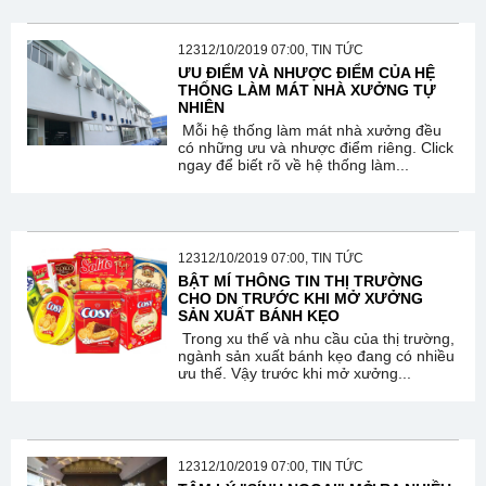
12312/10/2019 07:00, TIN TỨC
ƯU ĐIỂM VÀ NHƯỢC ĐIỂM CỦA HỆ
THỐNG LÀM MÁT NHÀ XƯỞNG TỰ
NHIÊN
Mỗi hệ thống làm mát nhà xưởng đều
có những ưu và nhược điểm riêng. Click
ngay để biết rõ về hệ thống làm...
12312/10/2019 07:00, TIN TỨC
BẬT MÍ THÔNG TIN THỊ TRƯỜNG
CHO DN TRƯỚC KHI MỞ XƯỞNG
SẢN XUẤT BÁNH KẸO
Trong xu thế và nhu cầu của thị trường,
ngành sản xuất bánh kẹo đang có nhiều
ưu thế. Vậy trước khi mở xưởng...
12312/10/2019 07:00, TIN TỨC