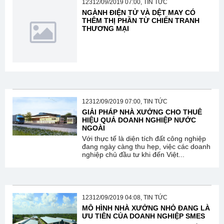
12312/09/2019 07:00, TIN TỨC
NGÀNH ĐIỆN TỬ VÀ DỆT MAY CÓ
THÊM THỊ PHẦN TỪ CHIẾN TRANH
THƯƠNG MẠI
12312/09/2019 07:00, TIN TỨC
GIẢI PHÁP NHÀ XƯỞNG CHO THUÊ
HIỆU QUẢ DOANH NGHIỆP NƯỚC
NGOÀI
Với thực tế là diện tích đất công nghiệp
đang ngày càng thu hẹp, việc các doanh
nghiệp chủ đầu tư khi đến Việt...
12312/09/2019 04:08, TIN TỨC
MÔ HÌNH NHÀ XƯỞNG NHỎ ĐANG LÀ
ƯU TIÊN CỦA DOANH NGHIỆP SMES