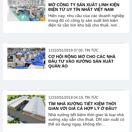
MỞ CÔNG TY SẢN XUẤT LINH KIỆN
ĐIỆN TỬ UY TÍN NHẤT VIỆT NAM
Hiện nay, nhu cầu của các doanh nghiệp
trong đó có công ty sản xuất linh kiện
điện tử cần tìm kho bãi cho thuê, nơi...
12310/31/2019 07:00, TIN TỨC
CƠ HỘI RỘNG MỞ CHO CÁC NHÀ
ĐẦU TƯ VÀO XƯỞNG SẢN XUẤT
QUẦN ÁO
12310/31/2019 04:19, TIN TỨC
TÌM NHÀ XƯỞNG TIẾT KIỆM THỜI
GIAN VỚI GIÁ CẢ HỢP LÝ Ở ĐÂU?
Nhà xưởng tiết kiệm thời gian là loại nhà
xưởng xây sẵn cho thuê, DN sản xuất có
thể sử dụng ngay, không tốn...