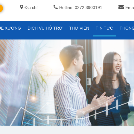
Địa chỉ
Hotline: 0272 3900191
Emai
UÊ XƯỞNG
DỊCH VỤ HỖ TRỢ
THƯ VIỆN
TIN TỨC
THÔNG