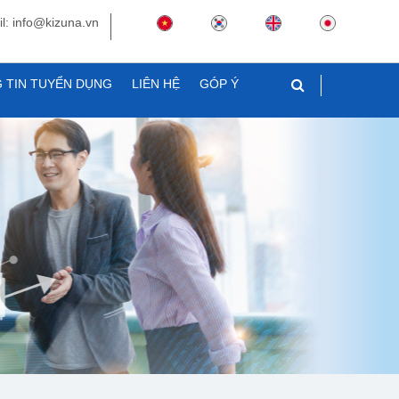
l: info@kizuna.vn
 TIN TUYỂN DỤNG
LIÊN HỆ
GÓP Ý