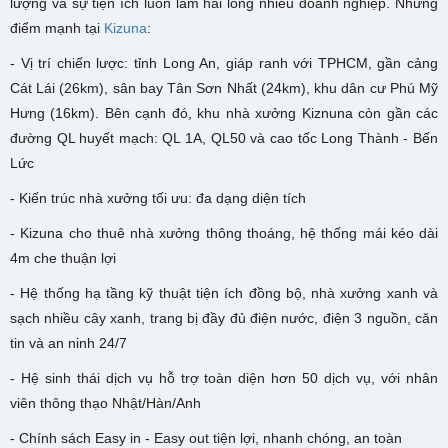
lượng và sự tiện ích luôn làm hài lòng nhiều doanh nghiệp. Những
điểm mạnh tại
Kizuna
:
- Vị trí chiến lược: tỉnh Long An, giáp ranh với TPHCM, gần cảng
Cát Lái (26km), sân bay Tân Sơn Nhất (24km), khu dân cư Phú Mỹ
Hưng (16km). Bên cạnh đó, khu nhà xưởng Kiznuna còn gần các
đường QL huyết mạch: QL 1A, QL50 và cao tốc Long Thành - Bến
Lức
- Kiến trúc nhà xưởng tối ưu: đa dạng diện tích
- Kizuna cho thuê nhà xưởng thông thoáng, hệ thống mái kéo dài
4m che thuận lợi
- Hệ thống hạ tầng kỹ thuật tiện ích đồng bộ, nhà xưởng xanh và
sạch nhiều cây xanh, trang bị đầy đủ điện nước, điện 3 nguồn, căn
tin và an ninh 24/7
- Hệ sinh thái dịch vụ hỗ trợ toàn diện hơn 50 dịch vụ, với nhân
viên thông thạo Nhật/Hàn/Anh
- Chính sách Easy in - Easy out tiện lợi, nhanh chóng, an toàn