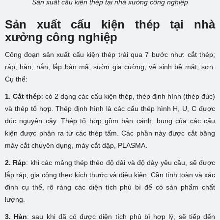
Sản xuất cấu kiện thép tại nhà xưởng công nghiệp
Sản xuất cấu kiện thép tại nhà
xưởng công nghiệp
Công đoạn sản xuất cấu kiện thép trải qua 7 bước như: cắt thép;
ráp; hàn; nắn; lắp bản mã, sườn gia cường; vệ sinh bề mặt; sơn.
Cụ thể:
1. Cắt thép
: có 2 dạng các cấu kiện thép, thép định hình (thép đúc)
và thép tổ hợp. Thép định hình là các cấu thép hình H, U, C được
đúc nguyên cây. Thép tổ hợp gồm bản cánh, bụng của các cấu
kiện được phân ra từ các thép tấm. Các phần này được cắt băng
máy cắt chuyên dụng, máy cắt dập, PLASMA.
2. Ráp
: khi các mảng thép théo độ dài và độ dày yêu cầu, sẽ được
lắp ráp, gia công theo kích thước và điệu kiện. Cần tính toàn và xác
đinh cụ thể, rõ ràng các diện tích phủ bì để có sản phẩm chất
lượng.
3. Hàn
: sau khi đã có được diện tích phủ bì hợp lý, sẽ tiếp đến