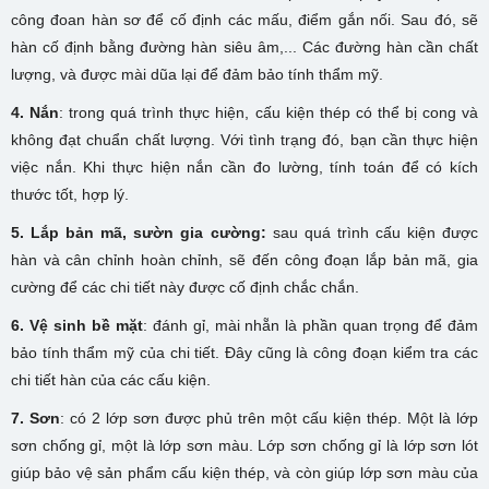
công đoan hàn sơ để cố định các mấu, điểm gắn nối. Sau đó, sẽ
hàn cố định bằng đường hàn siêu âm,... Các đường hàn cần chất
lượng, và được mài dũa lại để đảm bảo tính thẩm mỹ.
4. Nắn
: trong quá trình thực hiện, cấu kiện thép có thể bị cong và
không đạt chuẩn chất lượng. Với tình trạng đó, bạn cần thực hiện
việc nắn. Khi thực hiện nắn cần đo lường, tính toán để có kích
thước tốt, hợp lý.
5. Lắp bản mã, sườn gia cường:
sau quá trình cấu kiện được
hàn và cân chỉnh hoàn chỉnh, sẽ đến công đoạn lắp bản mã, gia
cường để các chi tiết này được cố định chắc chắn.
6. Vệ sinh bề mặt
: đánh gỉ, mài nhẵn là phần quan trọng để đảm
bảo tính thẩm mỹ của chi tiết. Đây cũng là công đoạn kiểm tra các
chi tiết hàn của các cấu kiện.
7. Sơn
: có 2 lớp sơn được phủ trên một cấu kiện thép. Một là lớp
sơn chống gỉ, một là lớp sơn màu. Lớp sơn chống gỉ là lớp sơn lót
giúp bảo vệ sản phẩm cấu kiện thép, và còn giúp lớp sơn màu của