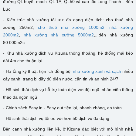
đường QL huyết mạch: QL 1A, QL50 và cao tốc Long Thành - Bến
Lức
- Kiến trúc nhà xưởng tối ưu: đa dạng diện tích: cho thuê nhà
xưởng 250m2,
cho thuê nhà xưởng 1000m2,
nhà xưởng
2000m2
,
nhà xưởng nhà xưởng 5000m2
,...đến nhà xưởng
80.000m2c
- K
hu nhà xưởng dịch vụ Kizuna
thông thoáng, hệ thống mái kéo
dài 4m che thuận lợi
- Hạ tầng kỹ thuật tiện ích đồng bộ,
nhà xưởng xanh và sạch
nhiều
cây xanh, trang bị đầy đủ điện nước, căn tin và an ninh 24/7
- Hệ sinh thái dịch vụ hỗ trợ toàn diện với đội ngũ nhân viên thông
thạo đa ngôn ngữ
- Chinh sách Easy in - Easy out tiện lợi, nhanh chóng, an toàn
- Hệ sinh thái dịch vụ tối ưu với hơn 50 dịch vụ đa dạng
Bên cạnh nhà xưởng liền kề, ở Kizuna đặc biệt với mô hình
nhà