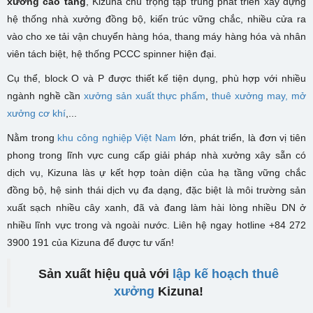
xưởng cao tầng
, Kizuna chú trọng tập trung phát triển xây dựng
hệ thống nhà xưởng đồng bộ, kiến trúc vững chắc, nhiều cửa ra
vào cho xe tải vận chuyển hàng hóa, thang máy hàng hóa và nhân
viên tách biệt, hệ thống PCCC spinner hiện đại.
Cụ thể, block O và P được thiết kế tiện dụng, phù hợp với nhiều
ngành nghề cần
xưởng sản xuất thực phẩm
,
thuê xưởng may,
mở
xưởng cơ khí
,...
Nằm trong
khu công nghiệp Việt Nam
lớn, phát triển, là đơn vị tiên
phong trong lĩnh vực cung cấp giải pháp nhà xưởng xây sẵn có
dịch vụ, Kizuna làs ự kết hợp toàn diện của hạ tầng vững chắc
đồng bộ, hệ sinh thái dịch vụ đa dạng, đặc biệt là môi trường sản
xuất sạch nhiều cây xanh, đã và đang làm hài lòng nhiều DN ở
nhiều lĩnh vực trong và ngoài nước. Liên hệ ngay hotline +84 272
3900 191 của Kizuna để được tư vấn!
Sản xuất hiệu quả với
lập kế hoạch thuê
xưởng
Kizuna!