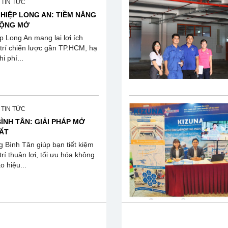
, TIN TỨC
HIỆP LONG AN: TIỀM NĂNG
RỘNG MỞ
 Long An mang lại lợi ích
ị trí chiến lược gần TP.HCM, hạ
i phí...
, TIN TỨC
ÌNH TÂN: GIẢI PHÁP MỞ
ẤT
 Bình Tân giúp bạn tiết kiệm
 trí thuận lợi, tối ưu hóa không
o hiệu...