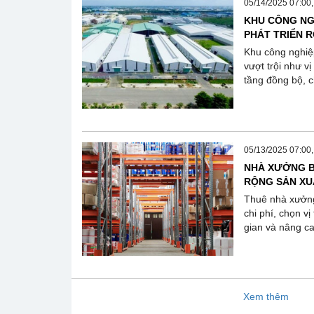
05/14/2025 07:00
KHU CÔNG NG
PHÁT TRIỂN 
Khu công nghiệp
vượt trội như v
tầng đồng bộ, ch
05/13/2025 07:00
NHÀ XƯỞNG B
RỘNG SẢN XU
Thuê nhà xưởng
chi phí, chọn vị
gian và nâng ca
Xem thêm