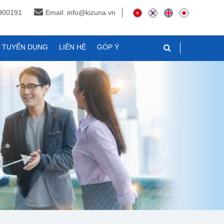
3900191
Email: info@kizuna.vn
N TUYỂN DỤNG
LIÊN HỆ
GÓP Ý