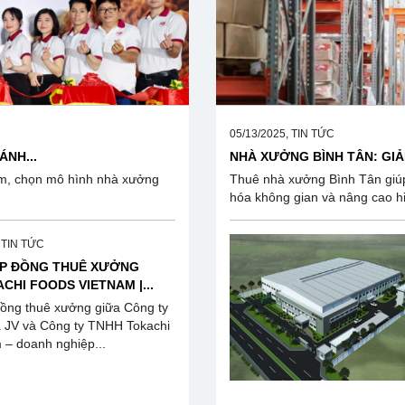
05/13/2025, TIN TỨC
NH...
NHÀ XƯỞNG BÌNH TÂN: GIẢI
Nam, chọn mô hình nhà xưởng
Thuê nhà xưởng Bình Tân giúp bạ
hóa không gian và nâng cao hi
, TIN TỨC
ỢP ĐỒNG THUÊ XƯỞNG
ACHI FOODS VIETNAM |...
đồng thuê xưởng giữa Công ty
 JV và Công ty TNHH Tokachi
 – doanh nghiệp...