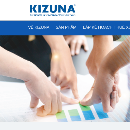
VỀ KIZUNA
SẢN PHẨM
LẬP KẾ HOẠCH THUÊ 