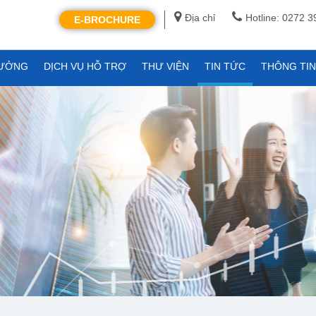
Địa chỉ
Hotline: 0272 
E-BROCHURE
XƯỞNG
DỊCH VỤ HỖ TRỢ
THƯ VIỆN
TIN TỨC
THÔNG TI