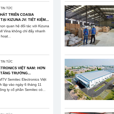
, TIN TỨC
HÁT TRIỂN COASIA
TẠI KIZUNA JV: TIẾT KIỆM...
họn quan hệ đối tác với Kizuna
ell Vina không chỉ đẩy nhanh
 hoạt...
, TIN TỨC
CTRONICS VIỆT NAM: HƠN
 TĂNG TRƯỞNG...
TV Semitec Electronics Việt
 lập vào ngày 6 tháng 11
ng ty cổ phần Semitec có...