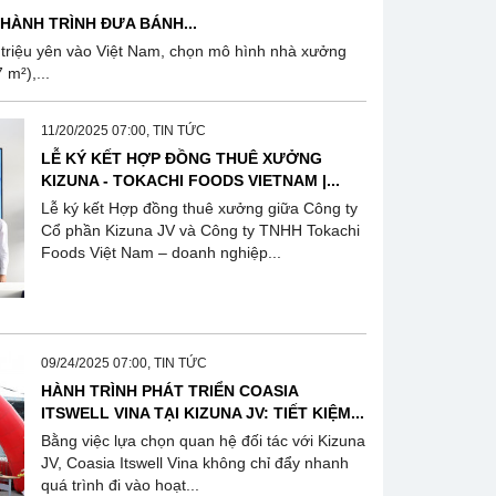
HÀNH TRÌNH ĐƯA BÁNH...
 triệu yên vào Việt Nam, chọn mô hình nhà xưởng
m²),...
11/20/2025 07:00, TIN TỨC
LỄ KÝ KẾT HỢP ĐỒNG THUÊ XƯỞNG
KIZUNA - TOKACHI FOODS VIETNAM |...
Lễ ký kết Hợp đồng thuê xưởng giữa Công ty
Cổ phần Kizuna JV và Công ty TNHH Tokachi
Foods Việt Nam – doanh nghiệp...
09/24/2025 07:00, TIN TỨC
HÀNH TRÌNH PHÁT TRIỂN COASIA
ITSWELL VINA TẠI KIZUNA JV: TIẾT KIỆM...
Bằng việc lựa chọn quan hệ đối tác với Kizuna
JV, Coasia Itswell Vina không chỉ đẩy nhanh
quá trình đi vào hoạt...