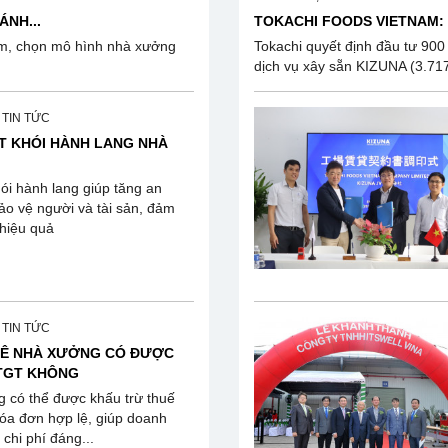
NH...
TOKACHI FOODS VIETNAM: 
Nam, chọn mô hình nhà xưởng
Tokachi quyết định đầu tư 900
dịch vụ xây sẵn KIZUNA (3.717 
, TIN TỨC
T KHÓI HÀNH LANG NHÀ
ói hành lang giúp tăng an
ảo vệ người và tài sản, đảm
 hiệu quả
, TIN TỨC
HUÊ NHÀ XƯỞNG CÓ ĐƯỢC
TGT KHÔNG
 có thể được khấu trừ thuế
a đơn hợp lệ, giúp doanh
 chi phí đáng...