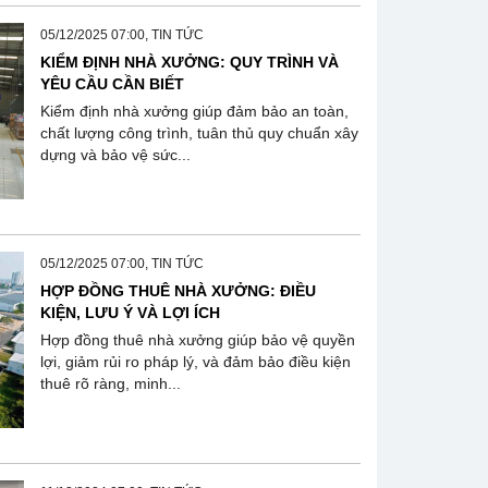
05/12/2025 07:00, TIN TỨC
KIỂM ĐỊNH NHÀ XƯỞNG: QUY TRÌNH VÀ
YÊU CẦU CẦN BIẾT
Kiểm định nhà xưởng giúp đảm bảo an toàn,
chất lượng công trình, tuân thủ quy chuẩn xây
dựng và bảo vệ sức...
05/12/2025 07:00, TIN TỨC
HỢP ĐỒNG THUÊ NHÀ XƯỞNG: ĐIỀU
KIỆN, LƯU Ý VÀ LỢI ÍCH
Hợp đồng thuê nhà xưởng giúp bảo vệ quyền
lợi, giảm rủi ro pháp lý, và đảm bảo điều kiện
thuê rõ ràng, minh...