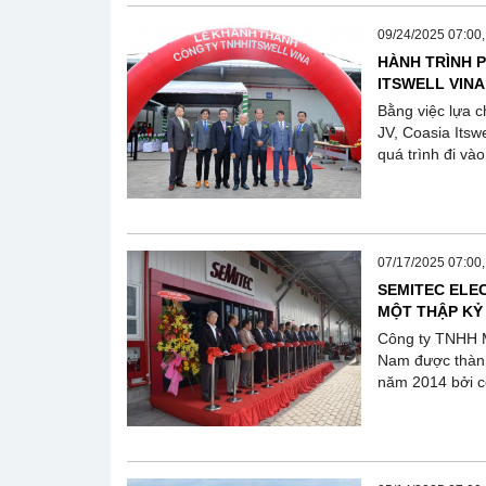
09/24/2025 07:00
HÀNH TRÌNH P
ITSWELL VINA 
Bằng việc lựa c
JV, Coasia Itsw
quá trình đi vào
07/17/2025 07:00
SEMITEC ELE
MỘT THẬP KỶ
Công ty TNHH M
Nam được thành
năm 2014 bởi cô