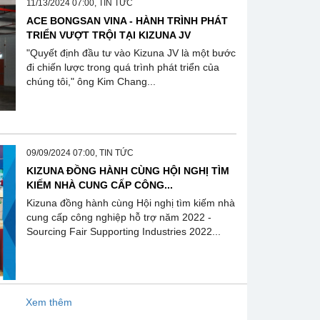
11/13/2024 07:00, TIN TỨC
ACE BONGSAN VINA - HÀNH TRÌNH PHÁT
TRIỂN VƯỢT TRỘI TẠI KIZUNA JV
"Quyết định đầu tư vào Kizuna JV là một bước
đi chiến lược trong quá trình phát triển của
chúng tôi," ông Kim Chang...
09/09/2024 07:00, TIN TỨC
KIZUNA ĐỒNG HÀNH CÙNG HỘI NGHỊ TÌM
KIẾM NHÀ CUNG CẤP CÔNG...
Kizuna đồng hành cùng Hội nghị tìm kiếm nhà
cung cấp công nghiệp hỗ trợ năm 2022 -
Sourcing Fair Supporting Industries 2022...
Xem thêm