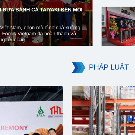
 ĐƯA BÁNH CÁ TAIYAKI ĐẾN MỌI
o Việt Nam, chọn mô hình nhà xưởng
i Foods Vietnam đã hoàn thành và
g tới công...
PHÁP LUẬT