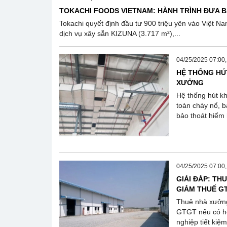
TOKACHI FOODS VIETNAM: HÀNH TRÌNH ĐƯA BÁ
Tokachi quyết định đầu tư 900 triệu yên vào Việt 
dịch vụ xây sẵn KIZUNA (3.717 m²),...
04/25/2025 07:00
HỆ THỐNG HÚ
XƯỞNG
Hệ thống hút kh
toàn cháy nổ, b
bảo thoát hiểm
04/25/2025 07:00
GIẢI ĐÁP: T
GIẢM THUẾ G
Thuê nhà xưởng
GTGT nếu có hó
nghiệp tiết kiệm