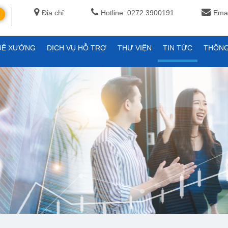
Địa chỉ
Hotline: 0272 3900191
Emai
UÊ XƯỞNG
DỊCH VỤ HỖ TRỢ
THƯ VIỆN
TIN TỨC
THÔNG