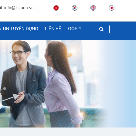
l: info@kizuna.vn
 TIN TUYỂN DỤNG
LIÊN HỆ
GÓP Ý