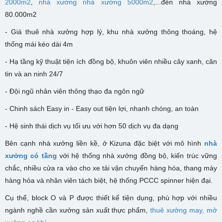
2000m2
,
nhà xưởng nhà xưởng 5000m2
,...đến nhà xưởng
80.000m2
- G
iá thuê nhà xưởng hợp lý, k
hu nhà xưởng
thông thoáng, hệ
thống mái kéo dài 4m
- Hạ tầng kỹ thuật tiện ích đồng bộ, khuôn viên nhiều cây xanh, căn
tin và an ninh 24/7
- Đội ngũ nhân viên thông thạo đa ngôn ngữ
- Chinh sách Easy in - Easy out tiện lợi, nhanh chóng, an toàn
- Hệ sinh thái dịch vụ tối ưu với hơn 50 dịch vụ đa dạng
Bên cạnh nhà xưởng liền kề, ở Kizuna đặc biệt với mô hình
nhà
xưởng có tầng
với hệ thống nhà xưởng đồng bộ, kiến trúc vững
chắc, nhiều cửa ra vào cho xe tải vận chuyển hàng hóa, thang máy
hàng hóa và nhân viên tách biệt, hệ thống PCCC spinner hiện đại.
Cụ thể, block O và P được thiết kế tiện dụng, phù hợp với nhiều
ngành nghề cần xưởng sản xuất thực phẩm,
thuê xưởng may,
mở