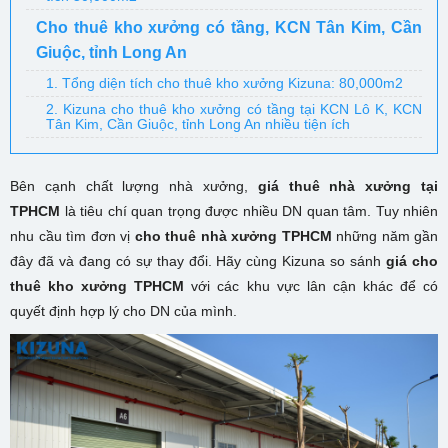
Cho thuê kho xưởng có tầng, KCN Tân Kim, Cần
Giuộc, tỉnh Long An
1. Tổng diện tích cho thuê kho xưởng Kizuna: 80,000m2
2. Kizuna cho thuê kho xưởng có tầng tại KCN Lô K, KCN
Tân Kim, Cần Giuộc, tỉnh Long An nhiều tiện ích
Bên cạnh chất lượng nhà xưởng,
giá thuê nhà xưởng tại
TPHCM
là tiêu chí quan trọng được nhiều DN quan tâm. Tuy nhiên
nhu cầu tìm đơn vị
cho thuê nhà xưởng TPHCM
những năm gần
đây đã và đang có sự thay đổi. Hãy cùng Kizuna so sánh
giá cho
thuê kho xưởng TPHCM
với các khu vực lân cận khác để có
quyết định hợp lý cho DN của mình.