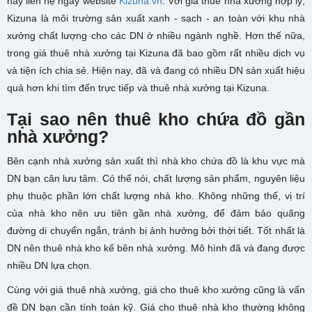
hãy liên hệ ngay website
Kizuna.vn
. Với giá thuê nhà xưởng hợp lý,
Kizuna là môi trường sản xuất xanh - sạch - an toàn với khu nhà
xưởng chất lượng cho các DN ở nhiều ngành nghề. Hơn thế nữa,
trong giá thuê nhà xưởng tại Kizuna đã bao gồm rất nhiều dịch vụ
và tiện ích chia sẻ. Hiện nay, đã và đang có nhiều DN sản xuất hiệu
quả hơn khi tìm đến trực tiếp và thuê nhà xưởng tại Kizuna.
Tại sao nên thuê kho chứa đồ gần
nhà xưởng?
Bên cạnh nhà xưởng sản xuất thì nhà kho chứa đồ là khu vực mà
DN bạn cân lưu tâm. Có thể nói, chất lượng sản phẩm, nguyên liệu
phụ thuộc phần lớn chất lượng nhà kho. Không những thế, vị trí
của nhà kho nên ưu tiên gần nhà xưởng, để đảm bảo quãng
đường di chuyển ngắn, tránh bị ảnh hưởng bởi thời tiết. Tốt nhất là
DN nên thuê nhà kho kế bên nhà xưởng. Mô hình đã và đang được
nhiều DN lựa chọn.
Cùng với giá thuê nhà xưởng, giá cho thuê kho xưởng cũng là vấn
đề DN bạn cần tính toán kỹ. Giá cho thuê nhà kho thường không