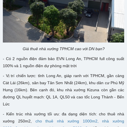
Giá thuê nhà xưởng TPHCM cao với DN bạn?
- Có 2 nguồn điện đảm bảo EVN Long An, TPHCM full công suất
100% và 1 nguồn điện dự phòng mặt trời
- Vị trí chiến lược: tỉnh Long An, giáp ranh với TPHCM, gần cảng
Cát Lái (26km), sân bay Tân Sơn Nhất (24km), khu dân cư Phú Mỹ
Hưng (16km). Bên cạnh đó, khu nhà xưởng Kizuna còn gần các
đường QL huyết mạch: QL 1A, QL50 và cao tốc Long Thành - Bến
Lức
- Kiến trúc nhà xưởng tối ưu: đa dạng diện tích: cho thuê nhà
xưởng 250m2,
cho thuê nhà xưởng 1000m2,
nhà xưởng