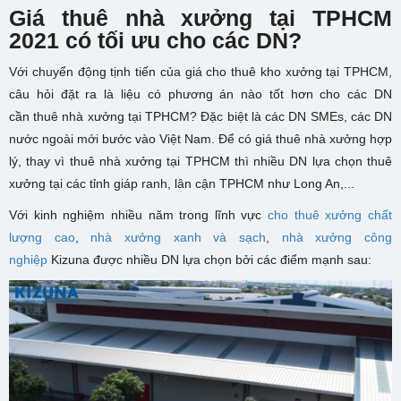
Giá thuê nhà xưởng tại TPHCM
2021 có tối ưu cho các DN?
Với chuyển động tịnh tiến của giá cho thuê kho xưởng tại TPHCM,
câu hỏi đặt ra là liệu có phương án nào tốt hơn cho các DN
cần
thuê nhà xưởng tại TPHCM? Đ
ặc biệt là các DN SMEs, các DN
nước ngoài mới bước vào Việt Nam. Để có
giá thuê nhà xưởng hợp
lý, thay vì thuê nhà xưởng tại TPHCM thì nhiều DN lựa chọn thuê
xưởng tại
các tỉnh giáp ranh, lân cận TPHCM như Long An,...
Với kinh nghiệm nhiều năm trong lĩnh vực
cho thuê xưởng chất
lượng cao
,
n
hà xưởng xanh và sạch
,
nhà xưởng công
nghiệp
Kizuna được nhiều DN lựa chọn bởi các điểm mạnh sau: