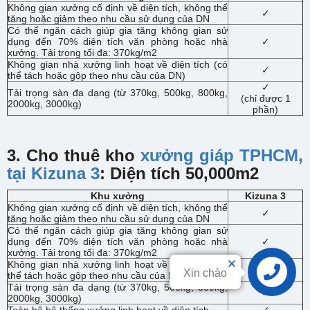
Không gian xưởng cố định về diện tích, không thể
✓
tăng hoặc giảm theo nhu cầu sử dụng của DN
Có thể ngăn cách giúp gia tăng không gian sử
dụng đến 70% diện tích văn phòng hoặc nhà
✓
xưởng. Tải trọng tối đa: 370kg/m2
Không gian nhà xưởng linh hoạt về diện tích (có
✓
thể tách hoặc gộp theo nhu cầu của DN)
✓
Tải trọng sàn đa dạng (từ 370kg, 500kg, 800kg,
(chỉ được 1
2000kg, 3000kg)
phần)
3. Cho thuê kho
xưởng giáp TPHCM,
tại Kizuna 3
: Diện tích 50,000m2
Khu xưởng
Kizuna 3
Không gian xưởng cố định về diện tích, không thể
✓
tăng hoặc giảm theo nhu cầu sử dụng của DN
Có thể ngăn cách giúp gia tăng không gian sử
dụng đến 70% diện tích văn phòng hoặc nhà
✓
xưởng. Tải trọng tối đa: 370kg/m2
Không gian nhà xưởng linh hoạt về diện tích (có
✓
Xin chào
thể tách hoặc gộp theo nhu cầu của DN)
Liên hệ
Tải trọng sàn đa dạng (từ 370kg, 500kg, 800kg,
✓
2000kg, 3000kg)
Toàn bộ hệ thống xưởng linh hoạt về diện tích
✓