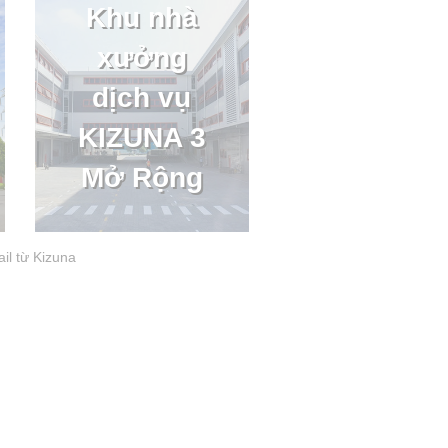
Khu nhà
xưởng
dịch vụ
KIZUNA 3
Mở Rộng
il từ Kizuna