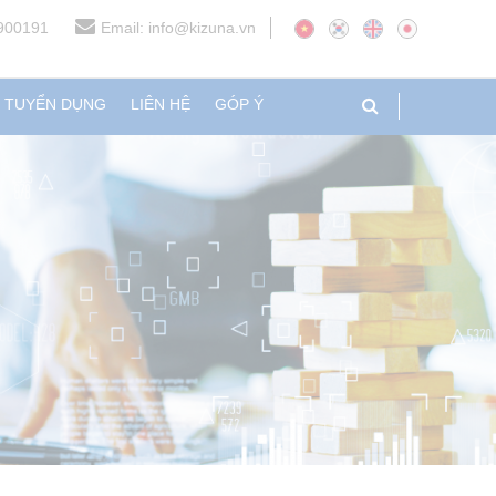
3900191
Email: info@kizuna.vn
N TUYỂN DỤNG
LIÊN HỆ
GÓP Ý