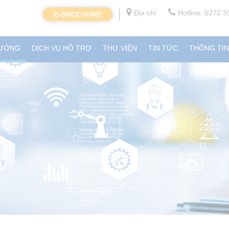
Địa chỉ
Hotline: 0272 
E-BROCHURE
XƯỞNG
DỊCH VỤ HỖ TRỢ
THƯ VIỆN
TIN TỨC
THÔNG TI