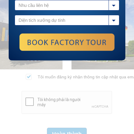
Nhu cầu liên hệ
Khu nhà
Khu nhà
Diện tích xưởng dự tính
xưởng
xưởng
dịch vụ
dịch vụ
KIZUNA 2
KIZUNA 3
Tôi muốn đăng ký nhận thông tin cập nhật qua ema
Hoàn thành