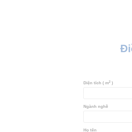
Đi
2
Diện tích ( m
)
Ngành nghề
Họ tên