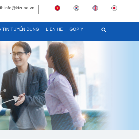
l: info@kizuna.vn
 TIN TUYỂN DỤNG
LIÊN HỆ
GÓP Ý