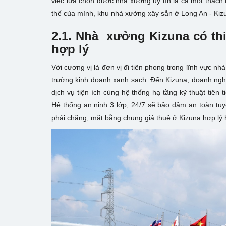
việc lựa chọn được nhà xưởng uy tín là cả một thách 
thế của mình, khu nhà xưởng xây sẵn ở Long An - Kizu
2.1. Nhà xưởng Kizuna có thi
hợp lý
Với cương vị là đơn vị đi tiên phong trong lĩnh vực 
trường kinh doanh xanh sạch. Đến Kizuna, doanh nghiệ
dịch vụ tiện ích cùng hệ thống hạ tầng kỹ thuật tiên t
Hệ thống an ninh 3 lớp, 24/7 sẽ bảo đảm an toàn tuy
phải chăng, mặt bằng chung giá thuê ở Kizuna hợp lý