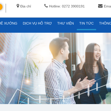
Địa chỉ
Hotline: 0272 3900191
Emai
UÊ XƯỞNG
DỊCH VỤ HỖ TRỢ
THƯ VIỆN
TIN TỨC
THÔNG