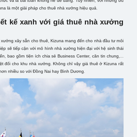
thức và là bài toán không hề dễ dàng. Tuy nhiên, với những ưu
na là một giải pháp cho thuê nhà xưởng hiệu quả.
ết kế xanh với giá thuê nhà xưởng
nhà xưởng xây sẵn cho thuê, Kizuna mang đến cho nhà đầu tư môi
p sẽ tiếp cận với mô hình nhà xưởng hiện đại với hệ sinh thái
iến, bao gồm tiện ích chia sẻ Business Center, căn tin chung,...
ệt đối cho khu nhà xưởng. Không chỉ vậy giá thuê ở Kizuna rất
 hơn nhiều so với Đồng Nai hay Bình Dương.