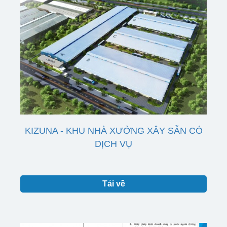
KIZUNA - KHU NHÀ XƯỞNG XÂY SẴN CÓ
DỊCH VỤ
Tải về