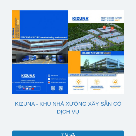
KIZUNA - KHU NHÀ XƯỞNG XÂY SẴN CÓ
DỊCH VỤ
Tải về