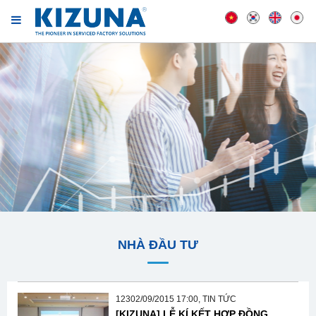
NHÀ ĐẦU TƯ
12302/09/2015 17:00, TIN TỨC
[KIZUNA] LỄ KÍ KẾT HỢP ĐỒNG