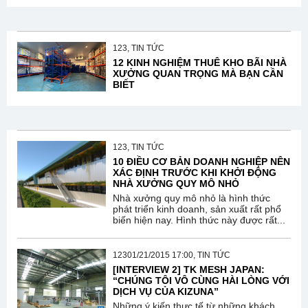
123, TIN TỨC
12 KINH NGHIỆM THUÊ KHO BÃI NHÀ
XƯỞNG QUAN TRỌNG MÀ BẠN CẦN
BIẾT
123, TIN TỨC
10 ĐIỀU CƠ BẢN DOANH NGHIỆP NÊN
XÁC ĐỊNH TRƯỚC KHI KHỞI ĐỘNG
NHÀ XƯỞNG QUY MÔ NHỎ
Nhà xưởng quy mô nhỏ là hình thức
phát triển kinh doanh, sản xuất rất phổ
biến hiện nay. Hình thức này được rất...
12301/21/2015 17:00, TIN TỨC
[INTERVIEW 2] TK MESH JAPAN:
“CHÚNG TÔI VÔ CÙNG HÀI LÒNG VỚI
DỊCH VỤ CỦA KIZUNA”
Những ý kiến thực tế từ những khách