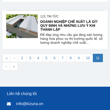
123, TIN TỨC
DOANH NGHIỆP CHẾ XUẤT LÀ GÌ?
QUY ĐỊNH VÀ NHỮNG LƯU Ý KHI
THÀNH LẬP
Để đáp ứng nhu cầu gia tăng sản lượng
hàng hóa phục vụ thị trường quốc tế, số
lượng doanh nghiệp chế xuất...
«
‹
2
3
4
5
6
7
8
9
10
11
›
»
Liên hệ chúng tôi
info@kizuna.vn