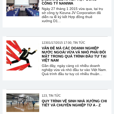
CÔNG TY NANIWA
Ngày 27 tháng 1 2015 vừa qua, tại trụ
sở công ty Kizuna JV Corporation đã
diễn ra lễ ký kết Hợp đồng thuê
xưởng D1...
12301/17/2015 17:00, TIN TỨC
VẤN ĐỀ MÀ CÁC DOANH NGHIỆP
NƯỚC NGOÀI VỪA VÀ NHỎ PHẢI ĐỐI
MẶT TRONG QUÁ TRÌNH ĐẦU TƯ TẠI
VIỆT NAM
Gần đây, ngày càng có nhiều doanh
nghiệp vừa và nhỏ đầu tư vào Việt Nam.
Quá trình đầu tư tuy có nhiều thuận...
123, TIN TỨC
QUY TRÌNH VỆ SINH NHÀ XƯỞNG CHI
TIẾT VÀ CHUYÊN NGHIỆP TỪ A - Z