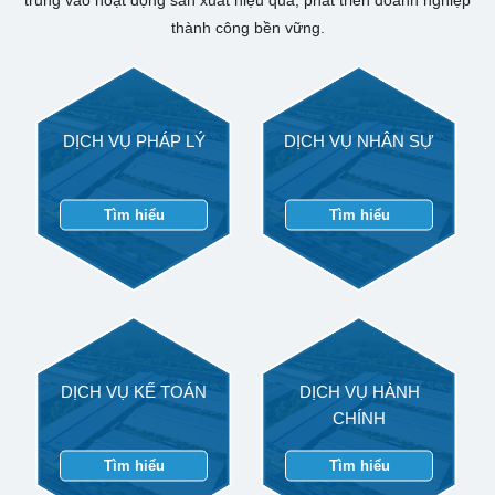
trung vào hoạt động sản xuất hiệu quả, phát triển doanh nghiệp
thành công bền vững.
DỊCH VỤ PHÁP LÝ
DỊCH VỤ NHÂN SỰ
Tìm hiểu
Tìm hiểu
DỊCH VỤ KẾ TOÁN
DỊCH VỤ HÀNH
CHÍNH
Tìm hiểu
Tìm hiểu