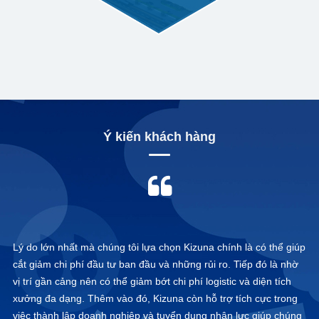
Ý kiến khách hàng
Previous
Next
Trụ sở chính của Ricoh Việt Nam đặt tại TP HCM, ngoài ra, nhu
cầu về các sản phẩm của chúng tôi ở HCM rất lớn, do đó chúng
tôi quyết định thành lập nhà máy tại KIZUNA - Long An. Trong
thời gian bắt đầu hoạt động, chúng tôi đã nhận được rất nhiều
hỗ trợ từ KIZUNA, bao gồm hỗ trợ tuyển dụng để thuê nhân