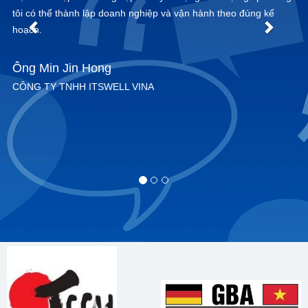
công lành nghề.
Ông Hiromitsu Araki
CÔNG TY TNHH RICOH VIỆT NAM