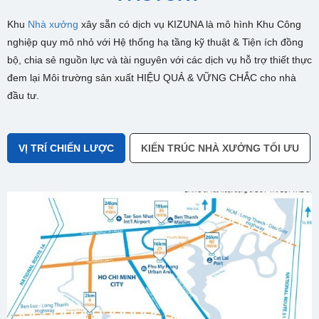
Khu
Nhà xưởng
xây sẵn có dịch vụ KIZUNA là mô hình Khu Công
nghiệp quy mô nhỏ với Hệ thống hạ tầng kỹ thuật & Tiện ích đồng
bộ, chia sẻ nguồn lực và tài nguyên với các dịch vụ hỗ trợ thiết thực
đem lại Môi trường sản xuất HIỆU QUẢ & VỮNG CHẮC cho nhà
đầu tư.
VỊ TRÍ CHIẾN LƯỢC
KIẾN TRÚC NHÀ XƯỞNG TỐI ƯU