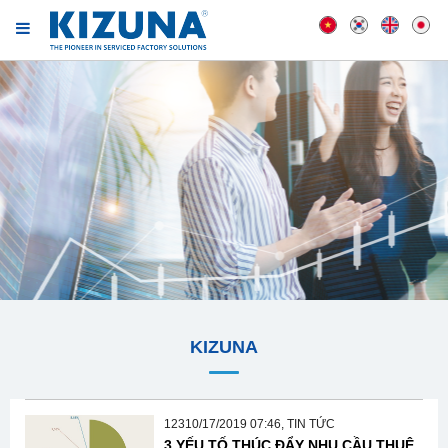
KIZUNA
12310/17/2019 07:46, TIN TỨC
3 YẾU TỐ THÚC ĐẨY NHU CẦU THUÊ