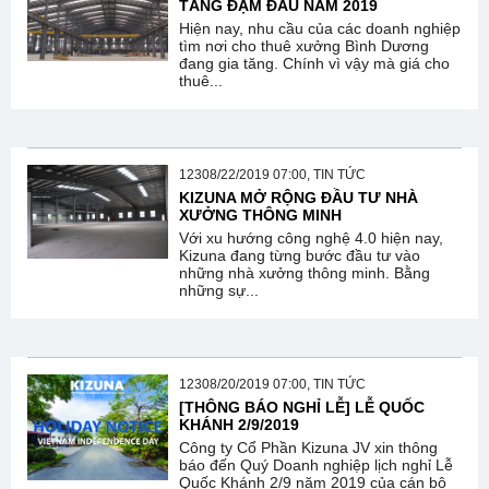
TĂNG ĐẬM ĐẦU NĂM 2019
Hiện nay, nhu cầu của các doanh nghiệp
tìm nơi cho thuê xưởng Bình Dương
đang gia tăng. Chính vì vậy mà giá cho
thuê...
12308/22/2019 07:00, TIN TỨC
KIZUNA MỞ RỘNG ĐẦU TƯ NHÀ
XƯỞNG THÔNG MINH
Với xu hướng công nghệ 4.0 hiện nay,
Kizuna đang từng bước đầu tư vào
những nhà xưởng thông minh. Bằng
những sự...
12308/20/2019 07:00, TIN TỨC
[THÔNG BÁO NGHỈ LỄ] LỄ QUỐC
KHÁNH 2/9/2019
Công ty Cổ Phần Kizuna JV xin thông
báo đến Quý Doanh nghiệp lịch nghỉ Lễ
Quốc Khánh 2/9 năm 2019 của cán bộ