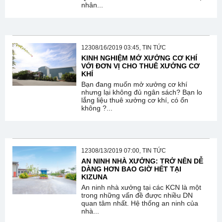
nhân...
12308/16/2019 03:45, TIN TỨC
KINH NGHIỆM MỞ XƯỞNG CƠ KHÍ
VỚI ĐƠN VỊ CHO THUÊ XƯỞNG CƠ
KHÍ
Bạn đang muốn mở xưởng cơ khí
nhưng lại không đủ ngân sách? Bạn lo
lắng liệu thuê xưởng cơ khí, có ổn
không ?...
12308/13/2019 07:00, TIN TỨC
AN NINH NHÀ XƯỞNG: TRỞ NÊN DỄ
DÀNG HƠN BAO GIỜ HẾT TẠI
KIZUNA
An ninh nhà xưởng tại các KCN là một
trong những vấn đề được nhiều DN
quan tâm nhất. Hệ thống an ninh của
nhà...