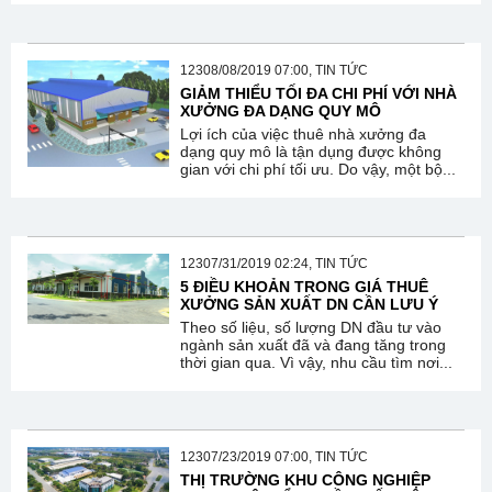
12308/08/2019 07:00, TIN TỨC
GIẢM THIỂU TỐI ĐA CHI PHÍ VỚI NHÀ
XƯỞNG ĐA DẠNG QUY MÔ
Lợi ích của việc thuê nhà xưởng đa
dạng quy mô là tận dụng được không
gian với chi phí tối ưu. Do vậy, một bộ...
12307/31/2019 02:24, TIN TỨC
5 ĐIỀU KHOẢN TRONG GIÁ THUÊ
XƯỞNG SẢN XUẤT DN CẦN LƯU Ý
Theo số liệu, số lượng DN đầu tư vào
ngành sản xuất đã và đang tăng trong
thời gian qua. Vì vậy, nhu cầu tìm nơi...
12307/23/2019 07:00, TIN TỨC
THỊ TRƯỜNG KHU CÔNG NGHIỆP