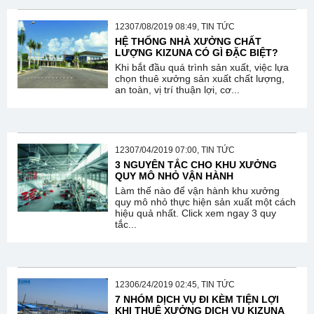
12307/08/2019 08:49, TIN TỨC
HỆ THỐNG NHÀ XƯỞNG CHẤT
LƯỢNG KIZUNA CÓ GÌ ĐẶC BIỆT?
Khi bắt đầu quá trình sản xuất, việc lựa
chọn thuê xưởng sản xuất chất lượng,
an toàn, vị trí thuận lợi, cơ...
12307/04/2019 07:00, TIN TỨC
3 NGUYÊN TẮC CHO KHU XƯỞNG
QUY MÔ NHỎ VẬN HÀNH
Làm thế nào để vận hành khu xưởng
quy mô nhỏ thực hiện sản xuất một cách
hiệu quả nhất. Click xem ngay 3 quy
tắc...
12306/24/2019 02:45, TIN TỨC
7 NHÓM DỊCH VỤ ĐI KÈM TIỆN LỢI
KHI THUÊ XƯỞNG DỊCH VỤ KIZUNA