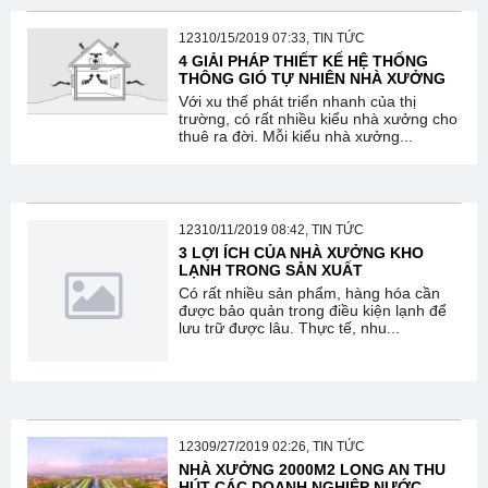
12310/15/2019 07:33, TIN TỨC
4 GIẢI PHÁP THIẾT KẾ HỆ THỐNG
THÔNG GIÓ TỰ NHIÊN NHÀ XƯỞNG
Với xu thế phát triển nhanh của thị
trường, có rất nhiều kiểu nhà xưởng cho
thuê ra đời. Mỗi kiểu nhà xưởng...
12310/11/2019 08:42, TIN TỨC
3 LỢI ÍCH CỦA NHÀ XƯỞNG KHO
LẠNH TRONG SẢN XUẤT
Có rất nhiều sản phẩm, hàng hóa cần
được bảo quản trong điều kiện lạnh để
lưu trữ được lâu. Thực tế, nhu...
12309/27/2019 02:26, TIN TỨC
NHÀ XƯỞNG 2000M2 LONG AN THU
HÚT CÁC DOANH NGHIỆP NƯỚC