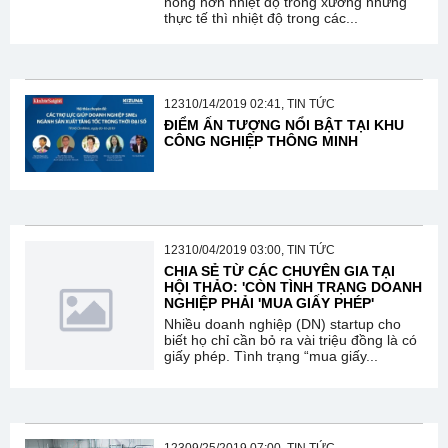
nóng hơn nhiệt độ trong xưởng nhưng
thực tế thì nhiệt độ trong các...
12310/14/2019 02:41, TIN TỨC
ĐIỂM ẤN TƯỢNG NỔI BẬT TẠI KHU
CÔNG NGHIỆP THÔNG MINH
12310/04/2019 03:00, TIN TỨC
CHIA SẺ TỪ CÁC CHUYÊN GIA TẠI
HỘI THẢO: 'CÒN TÌNH TRẠNG DOANH
NGHIỆP PHẢI 'MUA GIẤY PHÉP'
Nhiều doanh nghiệp (DN) startup cho
biết họ chỉ cần bỏ ra vài triệu đồng là có
giấy phép. Tình trạng “mua giấy...