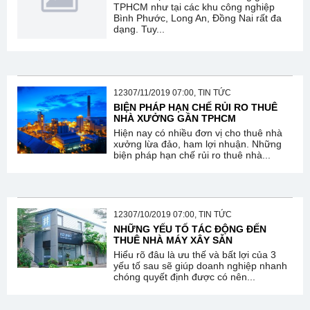
TPHCM như tại các khu công nghiệp
Bình Phước, Long An, Đồng Nai rất đa
dạng. Tuy...
12307/11/2019 07:00, TIN TỨC
BIỆN PHÁP HẠN CHẾ RỦI RO THUÊ
NHÀ XƯỞNG GẦN TPHCM
Hiện nay có nhiều đơn vị cho thuê nhà
xưởng lừa đảo, ham lợi nhuận. Những
biện pháp hạn chế rủi ro thuê nhà...
12307/10/2019 07:00, TIN TỨC
NHỮNG YẾU TỐ TÁC ĐỘNG ĐẾN
THUÊ NHÀ MÁY XÂY SẴN
Hiểu rõ đâu là ưu thế và bất lợi của 3
yếu tố sau sẽ giúp doanh nghiệp nhanh
chóng quyết định được có nên...