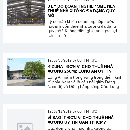
12308/06/2019 07:00, TIN TỨC
3 LÝ DO DOANH NGHIỆP SME NÊN
THUÊ NHÀ XƯỞNG ĐA DẠNG QUY
MÔ
Lý do nào khiến doanh nghiệp nước
ngoài muốn thuê nhà xưởng đa dạng
quy mô? Không điều gì khác ngoài lợi
ích mà nó...
12307/30/2019 07:00, TIN TỨC
KIZUNA - ĐƠN VỊ CHO THUÊ NHÀ
XƯỞNG 250M2 LONG AN UY TÍN
Long An nằm trong vùng trọng điểm kinh
tế phía Nam và là cầu nối giữa Đông
Nam Bộ và Đồng bằng sông Cửu Long...
12307/12/2019 07:00, TIN TỨC
VÌ SAO ÍT ĐƠN VỊ CHO THUÊ NHÀ
XƯỞNG UY TÍN GẦN TPHCM?
Các đơn vị cho thuê nhà xưởng gần