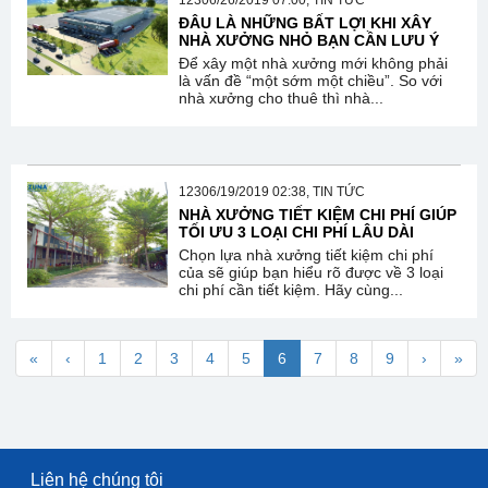
12306/26/2019 07:00, TIN TỨC
ĐÂU LÀ NHỮNG BẤT LỢI KHI XÂY
NHÀ XƯỞNG NHỎ BẠN CẦN LƯU Ý
Để xây một nhà xưởng mới không phải
là vấn đề “một sớm một chiều”. So với
nhà xưởng cho thuê thì nhà...
12306/19/2019 02:38, TIN TỨC
NHÀ XƯỞNG TIẾT KIỆM CHI PHÍ GIÚP
TỐI ƯU 3 LOẠI CHI PHÍ LÂU DÀI
Chọn lựa nhà xưởng tiết kiệm chi phí
của sẽ giúp bạn hiểu rõ được về 3 loại
chi phí cần tiết kiệm. Hãy cùng...
«
‹
1
2
3
4
5
6
7
8
9
›
»
Liên hệ chúng tôi