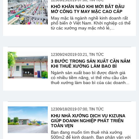
12309/25/2019 07:00, TIN TỨC
KHÓ KHĂN NÀO KHI MỚI BẮT ĐẦU
MỞ CÔNG TY MAY MẶC CAO CẤP
May mặc là ngành nghề kinh doanh rất
phổ biến ở Việt Nam. Khởi nghiệp có thể
từ các xưởng may mặc nhỏ lẻ,...
12309/24/2019 03:21, TIN TỨC
3 BƯỚC TRONG SẢN XUẤT CẦN NẮM
KHI THUÊ XƯỞNG LÀM BAO BÌ
Ngành sản xuất bao bì được đánh giá
có nhiều tiềm năng, vì thế nhu cầu cần
thuê xưởng làm bao bì của các doanh...
12309/18/2019 07:00, TIN TỨC
KHU NHÀ XƯỞNG DỊCH VỤ KIZUNA
GIÚP DOANH NGHIỆP PHÁT TRIỂN
TOÀN VẸN
Bạn đang muốn tìm thuê nhà xưởng
500m2 để kinh doanh. Bạn phân vân với