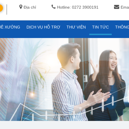
Địa chỉ
Hotline: 0272 3900191
Emai
UÊ XƯỞNG
DỊCH VỤ HỖ TRỢ
THƯ VIỆN
TIN TỨC
THÔNG