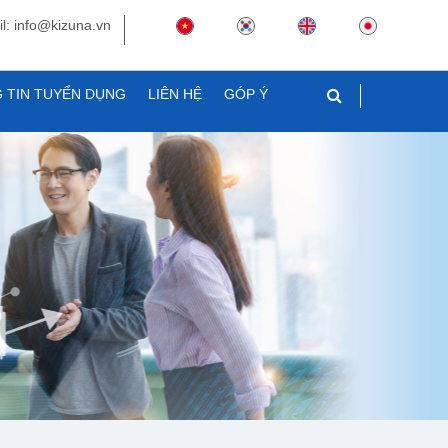
l: info@kizuna.vn
 TIN TUYỂN DỤNG
LIÊN HỆ
GÓP Ý