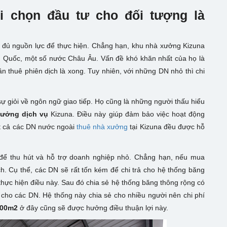
hi chọn đầu tư cho đối tượng là
g đủ nguồn lực để thực hiện. Chẳng hạn, khu nhà xưởng Kizuna
n Quốc, một số nước Châu Âu. Vấn đề khó khăn nhất của họ là
n thuê phiên dịch là xong. Tuy nhiên, với những DN nhỏ thì chi
ự giỏi về ngôn ngữ giao tiếp. Họ cũng là những người thấu hiểu
xưởng dịch vụ
Kizuna. Điều này giúp đảm bảo việc hoạt động
ất cả các DN nước ngoài
thuê nhà xưởng
tại Kizuna đều được hỗ
 để thu hút và hỗ trợ doanh nghiệp nhỏ. Chẳng hạn, nếu mua
ch. Cụ thể, các DN sẽ rất tốn kém để chi trả cho hệ thống băng
thực hiện điều này. Sau đó chia sẻ hệ thống băng thông rộng có
a cho các DN. Hệ thống này chia sẻ cho nhiều người nên chi phí
500m2
ở đây cũng sẽ được hưởng điều thuận lợi này.