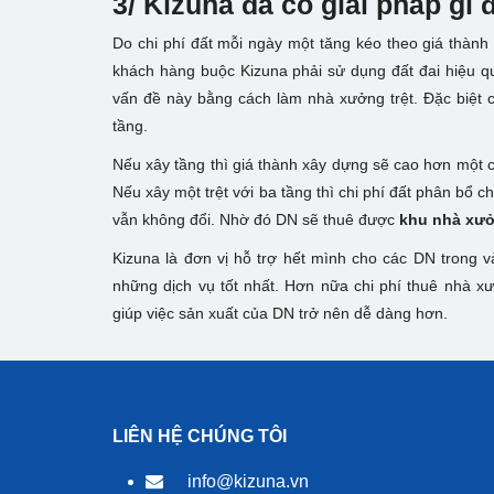
3/ Kizuna đã có giải pháp gì
Do chi phí đất mỗi ngày một tăng kéo theo giá thành
khách hàng buộc Kizuna phải sử dụng đất đai hiệu qu
vấn đề này bằng cách làm nhà xưởng trệt. Đặc biệt 
tầng.
Nếu xây tầng thì giá thành xây dựng sẽ cao hơn một c
Nếu xây một trệt với ba tầng thì chi phí đất phân bổ c
vẫn không đổi. Nhờ đó DN sẽ thuê được
khu nhà xưở
Kizuna là đơn vị hỗ trợ hết mình cho các DN trong 
những dịch vụ tốt nhất. Hơn nữa chi phí thuê nhà x
giúp việc sản xuất của DN trở nên dễ dàng hơn.
LIÊN HỆ CHÚNG TÔI
info@kizuna.vn