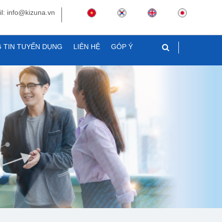
l: info@kizuna.vn
 TIN TUYỂN DỤNG
LIÊN HỆ
GÓP Ý