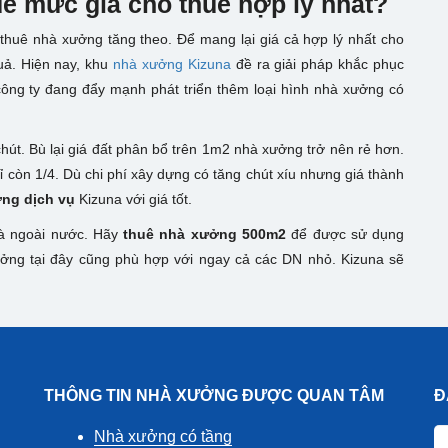
 để mức giá cho thuê hợp lý nhất?
 thuê nhà xưởng tăng theo. Để mang lại giá cả hợp lý nhất cho
ả. Hiện nay, khu
nhà xưởng Kizuna
đề ra giải pháp khắc phục
công ty đang đẩy mạnh phát triển thêm loại hình nhà xưởng có
hút. Bù lại giá đất phân bổ trên 1m2 nhà xưởng trở nên rẻ hơn.
hỉ còn 1/4. Dù chi phí xây dựng có tăng chút xíu nhưng giá thành
ng dịch vụ
Kizuna với giá tốt.
và ngoài nước. Hãy
thuê nhà xưởng 500m2
để được sử dụng
ưởng tại đây cũng phù hợp với ngay cả các DN nhỏ. Kizuna sẽ
THÔNG TIN NHÀ XƯỞNG ĐƯỢC QUAN TÂM
Đ
Nhà xưởng có tầng