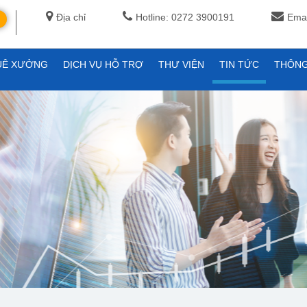
Địa chỉ
Hotline: 0272 3900191
Emai
UÊ XƯỞNG
DỊCH VỤ HỖ TRỢ
THƯ VIỆN
TIN TỨC
THÔNG