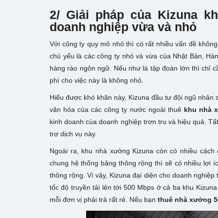
2/ Giải pháp của Kizuna k
doanh nghiệp vừa và nhỏ
Với công ty quy mô nhỏ thì có rất nhiều vấn đề khôn
chủ yếu là các công ty nhỏ và vừa của Nhật Bản, Hà
hàng rào ngôn ngữ. Nếu như là tập đoàn lớn thì chỉ cầ
phí cho việc này là không nhỏ.
Hiểu được khó khăn này, Kizuna đầu tư đội ngũ nhân s
văn hóa của các công ty nước ngoài thuê
khu nhà 
kinh doanh của doanh nghiệp trơn tru và hiệu quả. T
trợ dịch vụ này.
Ngoài ra, khu nhà xưởng Kizuna còn có nhiều cách
chung hệ thống băng thông rộng thì sẽ có nhiều lợi í
thông rộng. Vì vậy, Kizuna đại diện cho doanh nghiệp 
tốc độ truyền tải lên tới 500 Mbps ở cả ba khu Kizun
mỗi đơn vị phải trả rất rẻ. Nếu bạn
thuê nhà xưởng 