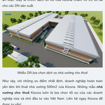
cho các DN sản xuất.
Nhiều DN lựa chọn dịch vụ nhà xưởng cho thuê
Như vậy, với những ưu điểm nhất định, doanh nghiệp hoàn toàn
yên tâm khi thuê nhà xưởng 500m2 của Kizuna. Những mẫu
nhà
xưởng cho thuê
Kizuna luôn là lựa chọn tối ưu của các doanh
nghiệp vừa và nhỏ đầu tư vào Việt Nam. Liên hệ ngay Kizuna để
được tư vấn!