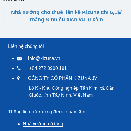
Nhà xưởng cho thuê liền kề Kizuna chỉ 5,1$/
tháng & nhiều dịch vụ đi kèm
Liên hệ chúng tôi
info@kizuna.vn
+84 272 3900 191
CÔNG TY CỔ PHẦN KIZUNA JV
Lô K - Khu Công nghiệp Tân Kim, xã Cần
Giuộc, tỉnh Tây Ninh, Việt Nam
Thông tin nhà xưởng được quan tâm
Nhà xưởng có tầng