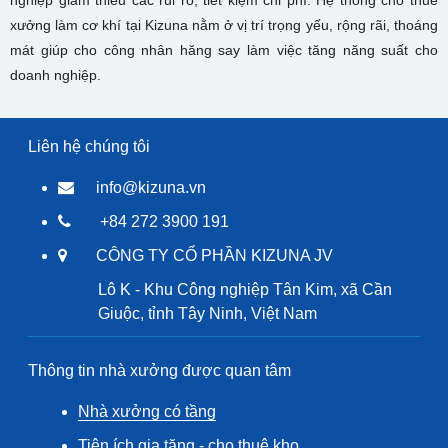
nghiệp giảm thiểu các rủi ro, tiết kiệm chi phí. Hệ thống cho thuê
xưởng làm cơ khí tại Kizuna nằm ở vị trí trọng yếu, rộng rãi, thoáng
mát giúp cho công nhân hăng say làm việc tăng năng suất cho
doanh nghiệp.
Liên hệ chúng tôi
info@kizuna.vn
+84 272 3900 191
CÔNG TY CỔ PHẦN KIZUNA JV
Lô K - Khu Công nghiệp Tân Kim, xã Cần
Giuộc, tỉnh Tây Ninh, Việt Nam
Thông tin nhà xưởng được quan tâm
Nhà xưởng có tầng
Tiện ích gia tăng - cho thuê kho