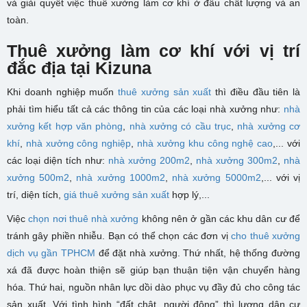
và giải quyết việc thuê xưởng làm cơ khí ở đâu chất lượng và an
toàn.
Thuê xưởng làm cơ khí với vị trí
đắc địa tại Kizuna
Khi doanh nghiệp muốn
thuê xưởng sản xuất
thì điều đầu tiên là
phải tìm hiểu tất cả các thông tin của các loại nhà xưởng như:
nhà
xưởng kết hợp văn phòng
,
nhà xưởng có cầu trục
,
nhà xưởng cơ
khí
,
nhà xưởng công nghiệp
,
nhà xưởng khu công nghệ cao
,... với
các loại diện tích như:
nhà xưởng 200m2
,
nhà xưởng 300m2
,
nhà
xưởng 500m2
,
nhà xưởng 1000m2
,
nhà xưởng 5000m2
,... với vị
trí, diện tích,
giá thuê xưởng sản xuất
hợp lý,...
Việc
chọn nơi thuê nhà xưởng
không nên ở gần các khu dân cư để
tránh gây phiền nhiễu. Bạn có thể chọn các đơn vị
cho thuê xưởng
dịch vụ gần TPHCM
để đặt nhà xưởng. Thứ nhất, hệ thống đường
xá đã được hoàn thiện sẽ giúp bạn thuận tiện vận chuyển hàng
hóa. Thứ hai, nguồn nhân lực dồi dào phục vụ đầy đủ cho công tác
sản xuất. Với tình hình “đất chật, người đông” thì lượng dân cư