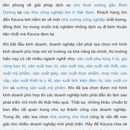
tiên phong về giải pháp dịch vụ
cho thuê xưởng gần Bình
Dương
tại
các khu công nghiệp lớn ở Việt Nam
. Khách hàng tìm
đến Kizuna bởi niềm tin về một
nhà xưởng công nghiệp
chất lượng,
đồng thời, họ mong muốn trải nghiệm những dịch vụ đi kèm thuận
tiện nhất mà Kizuna đem lại.
Khi bắt đầu kinh doanh, doanh nghiệp cần phải lựa chọn mô hình
kinh doanh phù hợp với sở trường và khả năng tài chính, thị trường
hiện nay có rất nhiều ngành nghề như:
sản xuất phụ tùng ô tô
,
gia
công bao bì
,
sản xuất bao bì
,
sản xuất bia
,
sản xuất nội thất
,
sản
xuất mỹ phẩm
,
sản xuất giày
,
sản xuất thực phẩm
,
may mặc cao
cấp
,
sản xuất thiết bị y tế
,
sản xuất linh kiện điện tử
,
sản xuất cơ
khí
và
xưởng sản xuất mỹ phẩm
. Khi đã lựa chọn được mô hình
kinh doanh phù hợp thì các doanh nghiệp luôn phải đắn đo làm sao
phát triển mô hình đó thật hiệu quả. Thật sự, những khâu chuẩn bị
ban đầu rất quan trọng cho sự thành công của doanh nghiệp.
Trong đó, việc lựa chọn
nhà xưởng cho thuê
cũng là vấn đề nan
giải cho nhiều doanh nghiệp mới phát triển. Hãy để Kizuna chia sẻ