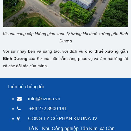
Kizuna cung cấp không gian xanh lý tưởng khi thuê xưởng gần Bình
Dương
Với sự nhạy bén và sáng tạo, với dịch vụ
cho thuê xưởng gần
Bình Dương
của Kizuna luôn sẵn sàng phục vụ và làm hài lòng tất
cả các đối tác của mình.
Liên hệ chúng tôi
info@kizuna.vn
+84 272 3900 191
CÔNG TY CỔ PHẦN KIZUNA JV
Lô K - Khu Công nghiệp Tân Kim, xã Cần