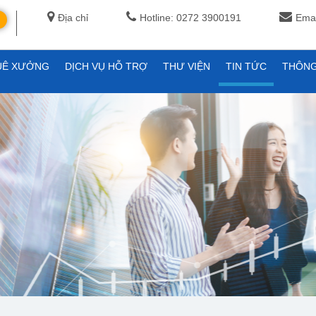
Địa chỉ
Hotline: 0272 3900191
Emai
UÊ XƯỞNG
DỊCH VỤ HỖ TRỢ
THƯ VIỆN
TIN TỨC
THÔNG