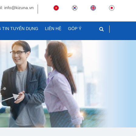
l: info@kizuna.vn
 TIN TUYỂN DỤNG
LIÊN HỆ
GÓP Ý