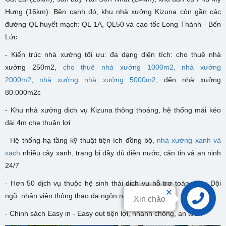
Hưng (16km). Bên cạnh đó, khu nhà xưởng Kizuna còn gần các
đường QL huyết mạch: QL 1A, QL50 và cao tốc Long Thành - Bến
Lức
- Kiến trúc nhà xưởng tối ưu: đa dạng diện tích: cho thuê nhà
xưởng 250m2,
cho thuê nhà xưởng 1000m2,
nhà xưởng
2000m2
,
nhà xưởng nhà xưởng 5000m2
,...đến nhà xưởng
80.000m2c
- K
hu nhà xưởng dịch vụ Kizuna
thông thoáng, hệ thống mái kéo
dài 4m che thuận lợi
- Hệ thống hạ tầng kỹ thuật tiện ích đồng bộ,
nhà xưởng xanh và
sạch
nhiều cây xanh, trang bị đầy đủ điện nước, căn tin và an ninh
24/7
- Hơn 50 dịch vụ thuộc hệ sinh thái dịch vụ hỗ trợ toàn diện; Đội
ngũ nhân viên thông thạo đa ngôn ngữ
Xin chào
Liên hệ
- Chinh sách Easy in - Easy out tiện lợi, nhanh chóng, an toàn