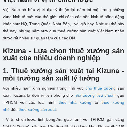
Việt Nam sở hữu vị trí địa lý thuận lợi nằm tại một trong những
vùng kinh tế mới của thế giới, chỉ cách các nền kinh tế năng động
khác như HQ, Trung Quốc, Nhật Bản,...vài giờ bay. Nhờ ưu thế này
thế này, những năm vừa qua thuê xưởng sản xuất Việt Nam nhận
được rất nhiều sự quan tâm của các DN.
Kizuna - Lựa chọn thuê xưởng sản
xuất của nhiều doanh nghiệp
1. Thuê xưởng sản xuất tại Kizuna -
môi trường sản xuất lý tưởng
Với nhiều năm kinh nghiệm trong lĩnh vực
cho thuê xưởng
sản
xuất, Kizuna là đơn vị tiên phong cho
nhà xưởng tiêu chuẩn
gần
TPHCM với các loại hình
thuê nhà xưởng
từ
thuê xưởng
nhỏ
đến
thuê xưởng sản xuất
.
- Vị trí chiến lược: tỉnh Long An, giáp ranh với TPHCM, gần cảng
Cát Lái (26km), sân bay Tân Sơn Nhất (24km), khu dân cư Phú Mỹ