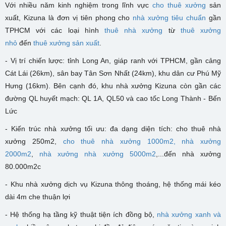
Với nhiều năm kinh nghiệm trong lĩnh vực
cho thuê xưởng
sản
xuất, Kizuna là đơn vị tiên phong cho
nhà xưởng tiêu chuẩn
gần
TPHCM với các loại hình
thuê nhà xưởng
từ
thuê xưởng
nhỏ
đến
thuê xưởng sản xuất
.
- Vị trí chiến lược: tỉnh Long An, giáp ranh với TPHCM, gần cảng
Cát Lái (26km), sân bay Tân Sơn Nhất (24km), khu dân cư Phú Mỹ
Hưng (16km). Bên cạnh đó, khu nhà xưởng Kizuna còn gần các
đường QL huyết mạch: QL 1A, QL50 và cao tốc Long Thành - Bến
Lức
- Kiến trúc nhà xưởng tối ưu: đa dạng diện tích: cho thuê nhà
xưởng 250m2,
cho thuê nhà xưởng 1000m2,
nhà xưởng
2000m2
,
nhà xưởng nhà xưởng 5000m2
,...đến nhà xưởng
80.000m2c
- K
hu nhà xưởng dịch vụ Kizuna
thông thoáng, hệ thống mái kéo
dài 4m che thuận lợi
- Hệ thống hạ tầng kỹ thuật tiện ích đồng bộ,
nhà xưởng xanh và