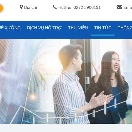
Địa chỉ
Hotline: 0272 3900191
Emai
UÊ XƯỞNG
DỊCH VỤ HỖ TRỢ
THƯ VIỆN
TIN TỨC
THÔNG