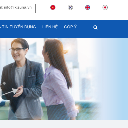
l: info@kizuna.vn
 TIN TUYỂN DỤNG
LIÊN HỆ
GÓP Ý