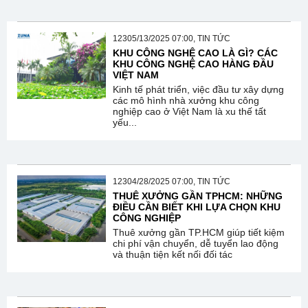
12305/13/2025 07:00, TIN TỨC
KHU CÔNG NGHỆ CAO LÀ GÌ? CÁC
KHU CÔNG NGHỆ CAO HÀNG ĐẦU
VIỆT NAM
Kinh tế phát triển, việc đầu tư xây dựng
các mô hình nhà xưởng khu công
nghiệp cao ở Việt Nam là xu thế tất
yếu...
12304/28/2025 07:00, TIN TỨC
THUÊ XƯỞNG GẦN TPHCM: NHỮNG
ĐIỀU CẦN BIẾT KHI LỰA CHỌN KHU
CÔNG NGHIỆP
Thuê xưởng gần TP.HCM giúp tiết kiệm
chi phí vận chuyển, dễ tuyển lao động
và thuận tiện kết nối đối tác