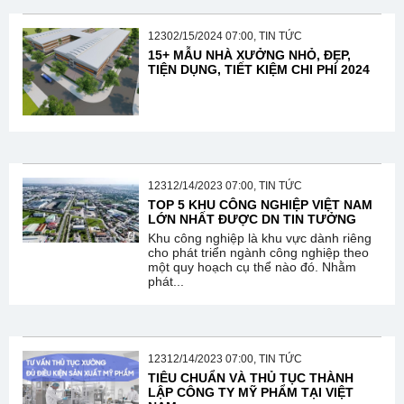
12302/15/2024 07:00, TIN TỨC
15+ MẪU NHÀ XƯỞNG NHỎ, ĐẸP,
TIỆN DỤNG, TIẾT KIỆM CHI PHÍ 2024
12312/14/2023 07:00, TIN TỨC
TOP 5 KHU CÔNG NGHIỆP VIỆT NAM
LỚN NHẤT ĐƯỢC DN TIN TƯỞNG
Khu công nghiệp là khu vực dành riêng
cho phát triển ngành công nghiệp theo
một quy hoạch cụ thể nào đó. Nhằm
phát...
12312/14/2023 07:00, TIN TỨC
TIÊU CHUẨN VÀ THỦ TỤC THÀNH
LẬP CÔNG TY MỸ PHẨM TẠI VIỆT