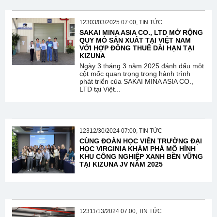
12303/03/2025 07:00, TIN TỨC
SAKAI MINA ASIA CO., LTD MỞ RỘNG
QUY MÔ SẢN XUẤT TẠI VIỆT NAM
VỚI HỢP ĐỒNG THUÊ DÀI HẠN TẠI
KIZUNA
Ngày 3 tháng 3 năm 2025 đánh dấu một
cột mốc quan trọng trong hành trình
phát triển của SAKAI MINA ASIA CO.,
LTD tại Việt...
12312/30/2024 07:00, TIN TỨC
CÙNG ĐOÀN HỌC VIÊN TRƯỜNG ĐẠI
HỌC VIRGINIA KHÁM PHÁ MÔ HÌNH
KHU CÔNG NGHIỆP XANH BỀN VỮNG
TẠI KIZUNA JV NĂM 2025
12311/13/2024 07:00, TIN TỨC