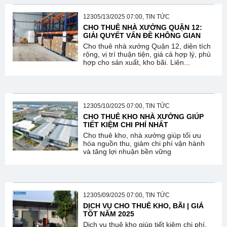
12305/13/2025 07:00, TIN TỨC
CHO THUÊ NHÀ XƯỞNG QUẬN 12:
GIẢI QUYẾT VẤN ĐỀ KHÔNG GIAN
Cho thuê nhà xưởng Quận 12, diện tích
rộng, vị trí thuận tiện, giá cả hợp lý, phù
hợp cho sản xuất, kho bãi. Liên...
12305/10/2025 07:00, TIN TỨC
CHO THUÊ KHO NHÀ XƯỞNG GIÚP
TIẾT KIỆM CHI PHÍ NHẤT
Cho thuê kho, nhà xưởng giúp tối ưu
hóa nguồn thu, giảm chi phí vận hành
và tăng lợi nhuận bền vững
12305/09/2025 07:00, TIN TỨC
DỊCH VỤ CHO THUÊ KHO, BÃI | GIÁ
TỐT NĂM 2025
Dịch vụ thuê kho giúp tiết kiệm chi phí,