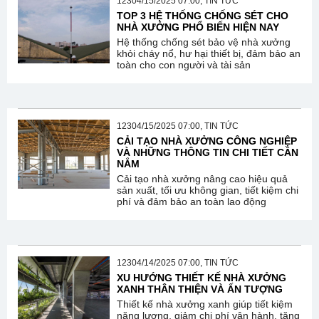
12304/15/2025 07:00, TIN TỨC
TOP 3 HỆ THỐNG CHỐNG SÉT CHO
NHÀ XƯỞNG PHỔ BIẾN HIỆN NAY
Hệ thống chống sét bảo vệ nhà xưởng
khỏi cháy nổ, hư hại thiết bị, đảm bảo an
toàn cho con người và tài sản
12304/15/2025 07:00, TIN TỨC
CẢI TẠO NHÀ XƯỞNG CÔNG NGHIỆP
VÀ NHỮNG THÔNG TIN CHI TIẾT CẦN
NẮM
Cải tạo nhà xưởng nâng cao hiệu quả
sản xuất, tối ưu không gian, tiết kiệm chi
phí và đảm bảo an toàn lao động
12304/14/2025 07:00, TIN TỨC
XU HƯỚNG THIẾT KẾ NHÀ XƯỞNG
XANH THÂN THIỆN VÀ ẤN TƯỢNG
Thiết kế nhà xưởng xanh giúp tiết kiệm
năng lượng, giảm chi phí vận hành, tăng