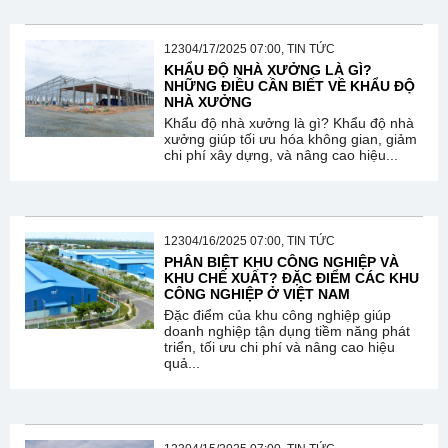
12304/17/2025 07:00, TIN TỨC
KHẨU ĐỘ NHÀ XƯỞNG LÀ GÌ?
NHỮNG ĐIỀU CẦN BIẾT VỀ KHẨU ĐỘ
NHÀ XƯỞNG
Khẩu độ nhà xưởng là gì? Khẩu độ nhà
xưởng giúp tối ưu hóa không gian, giảm
chi phí xây dựng, và nâng cao hiệu...
12304/16/2025 07:00, TIN TỨC
PHÂN BIỆT KHU CÔNG NGHIỆP VÀ
KHU CHẾ XUẤT? ĐẶC ĐIỂM CÁC KHU
CÔNG NGHIỆP Ở VIỆT NAM
Đặc điểm của khu công nghiệp giúp
doanh nghiệp tận dụng tiềm năng phát
triển, tối ưu chi phí và nâng cao hiệu
quả...