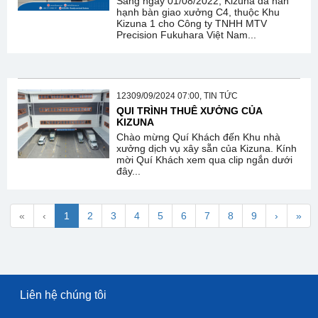
Sáng ngày 01/08/2022, Kizuna đã hân
hạnh bàn giao xưởng C4, thuộc Khu
Kizuna 1 cho Công ty TNHH MTV
Precision Fukuhara Việt Nam...
12309/09/2024 07:00, TIN TỨC
QUI TRÌNH THUÊ XƯỞNG CỦA
KIZUNA
Chào mừng Quí Khách đến Khu nhà
xưởng dịch vụ xây sẵn của Kizuna. Kính
mời Quí Khách xem qua clip ngắn dưới
đây...
«
‹
1
2
3
4
5
6
7
8
9
›
»
Liên hệ chúng tôi