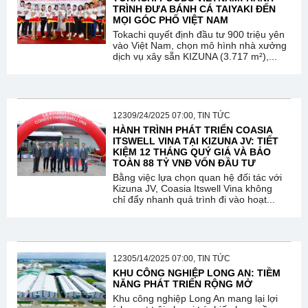
TRÌNH ĐƯA BÁNH CÁ TAIYAKI ĐẾN
MỌI GÓC PHỐ VIỆT NAM
Tokachi quyết định đầu tư 900 triệu yên
vào Việt Nam, chọn mô hình nhà xưởng
dịch vụ xây sẵn KIZUNA (3.717 m²),...
12309/24/2025 07:00, TIN TỨC
HÀNH TRÌNH PHÁT TRIỂN COASIA
ITSWELL VINA TẠI KIZUNA JV: TIẾT
KIỆM 12 THÁNG QUÝ GIÁ VÀ BẢO
TOÀN 88 TỶ VNĐ VỐN ĐẦU TƯ
Bằng việc lựa chọn quan hệ đối tác với
Kizuna JV, Coasia Itswell Vina không
chỉ đẩy nhanh quá trình đi vào hoạt...
12305/14/2025 07:00, TIN TỨC
KHU CÔNG NGHIỆP LONG AN: TIỀM
NĂNG PHÁT TRIỂN RỘNG MỞ
Khu công nghiệp Long An mang lại lợi