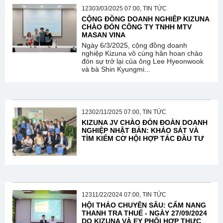
12303/03/2025 07:00, TIN TỨC
CỘNG ĐỒNG DOANH NGHIÊP KIZUNA
CHÀO ĐÓN CÔNG TY TNHH MTV
MASAN VINA
Ngày 6/3/2025, cộng đồng doanh
nghiệp Kizuna vô cùng hân hoan chào
đón sự trở lại của ông Lee Hyeonwook
và bà Shin Kyungmi...
12302/11/2025 07:00, TIN TỨC
KIZUNA JV CHÀO ĐÓN ĐOÀN DOANH
NGHIỆP NHẬT BẢN: KHẢO SÁT VÀ
TÌM KIẾM CƠ HỘI HỢP TÁC ĐẦU TƯ
12311/22/2024 07:00, TIN TỨC
HỘI THẢO CHUYÊN SÂU: CẨM NANG
THANH TRA THUẾ - NGÀY 27/09/2024
DO KIZUNA VÀ EY PHỐI HỢP THỰC