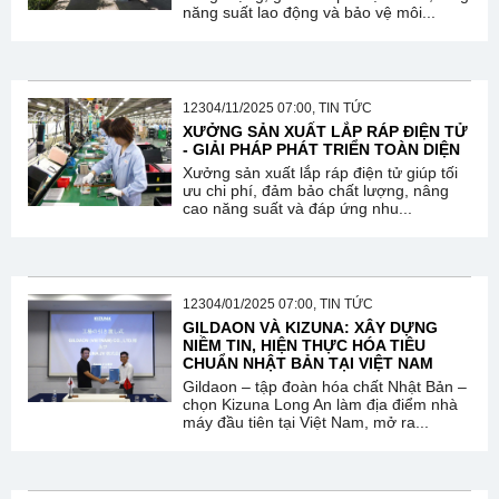
năng suất lao động và bảo vệ môi...
12304/11/2025 07:00, TIN TỨC
XƯỞNG SẢN XUẤT LẮP RÁP ĐIỆN TỬ
- GIẢI PHÁP PHÁT TRIỂN TOÀN DIỆN
Xưởng sản xuất lắp ráp điện tử giúp tối
ưu chi phí, đảm bảo chất lượng, nâng
cao năng suất và đáp ứng nhu...
12304/01/2025 07:00, TIN TỨC
GILDAON VÀ KIZUNA: XÂY DỰNG
NIỀM TIN, HIỆN THỰC HÓA TIÊU
CHUẨN NHẬT BẢN TẠI VIỆT NAM
Gildaon – tập đoàn hóa chất Nhật Bản –
chọn Kizuna Long An làm địa điểm nhà
máy đầu tiên tại Việt Nam, mở ra...