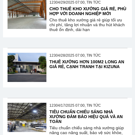
12304/29/2025 07:00, TIN TỨC
CHO THUÊ KHO XƯỞNG GIÁ RẺ, PHÙ
HỢP VỚI DOANH NGHIỆP MỚI
Cho thuê kho xưởng giá rẻ giúp tối ưu
chi phí, tăng lợi nhuận và thu hút khách
thuê ổn định, dài hạn
12304/28/2025 07:00, TIN TỨC
THUÊ XƯỞNG HƠN 100M2 LONG AN
GIÁ RẺ, CẠNH TRANH TẠI KIZUNA
12304/17/2025 07:00, TIN TỨC
TIÊU CHUẨN CHIẾU SÁNG NHÀ
XƯỞNG ĐẢM BẢO HIỆU QUẢ VÀ AN
TOÀN
Tiêu chuẩn chiếu sáng nhà xưởng giúp
nâng cao năng suất, bảo vệ sức khỏe,