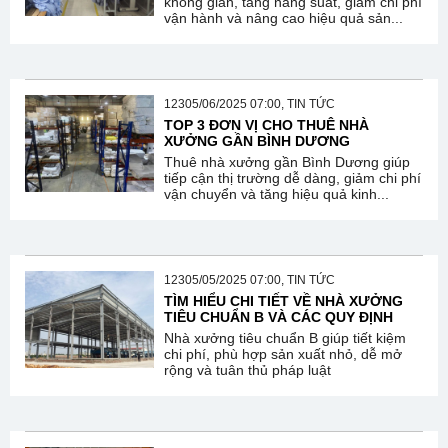
không gian, tăng năng suất, giảm chi phí
vận hành và nâng cao hiệu quả sản...
12305/06/2025 07:00, TIN TỨC
TOP 3 ĐƠN VỊ CHO THUÊ NHÀ
XƯỞNG GẦN BÌNH DƯƠNG
Thuê nhà xưởng gần Bình Dương giúp
tiếp cận thị trường dễ dàng, giảm chi phí
vận chuyển và tăng hiệu quả kinh...
12305/05/2025 07:00, TIN TỨC
TÌM HIỂU CHI TIẾT VỀ NHÀ XƯỞNG
TIÊU CHUẨN B VÀ CÁC QUY ĐỊNH
Nhà xưởng tiêu chuẩn B giúp tiết kiệm
chi phí, phù hợp sản xuất nhỏ, dễ mở
rộng và tuân thủ pháp luật