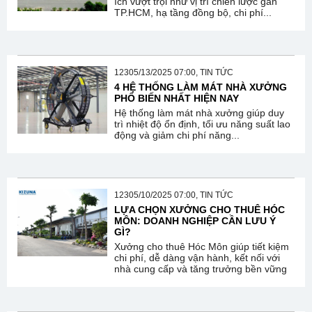
ích vượt trội như vị trí chiến lược gần
TP.HCM, hạ tầng đồng bộ, chi phí...
12305/13/2025 07:00, TIN TỨC
4 HỆ THỐNG LÀM MÁT NHÀ XƯỞNG
PHỔ BIẾN NHẤT HIỆN NAY
Hệ thống làm mát nhà xưởng giúp duy
trì nhiệt độ ổn định, tối ưu năng suất lao
động và giảm chi phí năng...
12305/10/2025 07:00, TIN TỨC
LỰA CHỌN XƯỞNG CHO THUÊ HÓC
MÔN: DOANH NGHIỆP CẦN LƯU Ý
GÌ?
Xưởng cho thuê Hóc Môn giúp tiết kiệm
chi phí, dễ dàng vận hành, kết nối với
nhà cung cấp và tăng trưởng bền vững