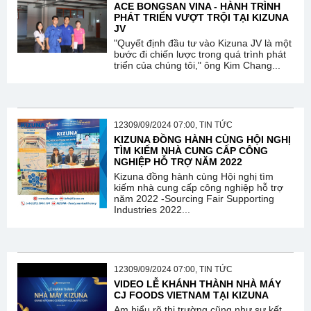
ACE BONGSAN VINA - HÀNH TRÌNH
PHÁT TRIỂN VƯỢT TRỘI TẠI KIZUNA
JV
"Quyết định đầu tư vào Kizuna JV là một
bước đi chiến lược trong quá trình phát
triển của chúng tôi," ông Kim Chang...
12309/09/2024 07:00, TIN TỨC
KIZUNA ĐỒNG HÀNH CÙNG HỘI NGHỊ
TÌM KIẾM NHÀ CUNG CẤP CÔNG
NGHIỆP HỖ TRỢ NĂM 2022
Kizuna đồng hành cùng Hội nghị tìm
kiếm nhà cung cấp công nghiệp hỗ trợ
năm 2022 -Sourcing Fair Supporting
Industries 2022...
12309/09/2024 07:00, TIN TỨC
VIDEO LỄ KHÁNH THÀNH NHÀ MÁY
CJ FOODS VIETNAM TẠI KIZUNA
Am hiểu rõ thị trường cũng như sự kết