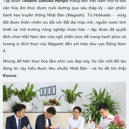
Tập đoàn
Tokachi Daifuku Honpo
mang đến Việt Nam một di sản
văn hóa ẩm thực được nuôi dưỡng qua sáu thập kỷ - sản phẩm
bánh kẹo truyền thống Nhật Bản (Wagashi). Từ Hokkaido - vùng
đất được thiên nhiên ưu đãi với đất đai màu mỡ, nguồn nước tinh
khiết và môi trường nông nghiệp hoàn hảo – tập đoàn đã quyết
định chọn Việt Nam làm cửa ngõ chiến lược để mang hạnh phúc và
hương vị đích thực của Wagashi đến với toàn khu vực Đông Nam
Á.
Nhưng để hiện thực hóa tầm nhìn cao đẹp này, họ cần một đối tác
đáng tin cậy hiểu được tiêu chuẩn Nhật Bản - và họ đã tìm thấy
Kizuna
.