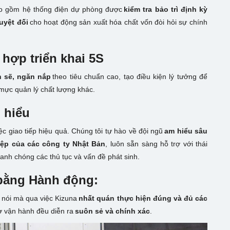
bao gồm hệ thống điện dự phòng được
kiểm tra bảo trì định kỳ
uyệt đối
cho hoạt động sản xuất hóa chất vốn đòi hỏi sự chính
hợp triển khai 5S
h sẽ, ngăn nắp
theo tiêu chuẩn cao, tạo điều kiện lý tưởng để
 mực quản lý chất lượng khác.
 hiểu
c giao tiếp hiệu quả.
Chúng tôi tự hào về đội ngũ
am hiểu sâu
iệp của các công ty Nhật Bản
, luôn sẵn sàng hỗ trợ với thái
hanh chóng các thủ tục và vấn đề phát sinh.
bằng Hành động:
i nói mà qua việc Kizuna
nhất quán thực hiện đúng và đủ các
rợ vận hành đều diễn ra
suôn sẻ và chính xác
.