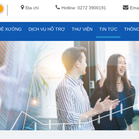
Địa chỉ
Hotline: 0272 3900191
Emai
UÊ XƯỞNG
DỊCH VỤ HỖ TRỢ
THƯ VIỆN
TIN TỨC
THÔNG