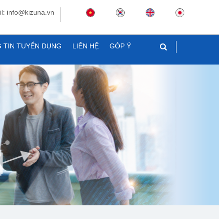
l: info@kizuna.vn
 TIN TUYỂN DỤNG
LIÊN HỆ
GÓP Ý