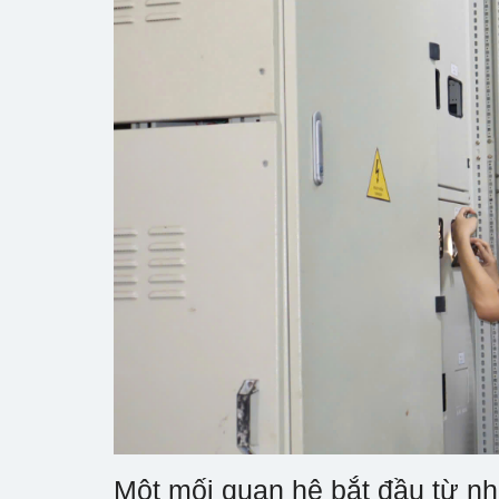
Một mối quan hệ bắt đầu từ n