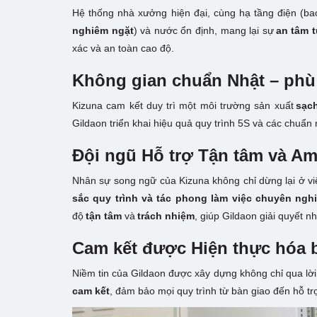
Hệ thống nhà xưởng hiện đại, cùng hạ tầng điện (
nghiêm ngặt
) và nước ổn định, mang lại sự
an tâm t
xác và an toàn cao độ.
Không gian chuẩn Nhật – phù 
Kizuna cam kết duy trì một môi trường sản xuất
sạc
Gildaon triển khai hiệu quả quy trình 5S và các chuẩn
Đội ngũ Hỗ trợ Tận tâm và Am
Nhân sự song ngữ của Kizuna không chỉ dừng lại ở việ
sắc quy trình và tác phong làm việc chuyên ngh
độ
tận tâm
và
trách nhiệm
, giúp Gildaon giải quyết n
Cam kết được Hiện thực hóa 
Niềm tin của Gildaon được xây dựng không chỉ qua lờ
cam kết
, đảm bảo mọi quy trình từ bàn giao đến hỗ t