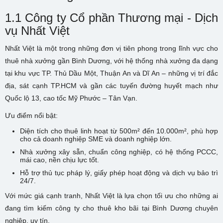
1.1 Công ty Cổ phần Thương mại - Dịch
vụ Nhất Việt
Nhất Việt là một trong những đơn vị tiên phong trong lĩnh vực cho
thuê nhà xưởng gần Bình Dương, với hệ thống nhà xưởng đa dạng
tại khu vực TP. Thủ Dầu Một, Thuận An và Dĩ An – những vị trí đắc
địa, sát cạnh TP.HCM và gần các tuyến đường huyết mạch như
Quốc lộ 13, cao tốc Mỹ Phước – Tân Vạn.
Ưu điểm nổi bật:
Diện tích cho thuê linh hoạt từ 500m² đến 10.000m², phù hợp
cho cả doanh nghiệp SME và doanh nghiệp lớn.
Nhà xưởng xây sẵn, chuẩn công nghiệp, có hệ thống PCCC,
mái cao, nền chịu lực tốt.
Hỗ trợ thủ tục pháp lý, giấy phép hoạt động và dịch vụ bảo trì
24/7.
Với mức giá cạnh tranh, Nhất Việt là lựa chọn tối ưu cho những ai
đang tìm kiếm công ty cho thuê kho bãi tại Bình Dương chuyên
nghiệp, uy tín.