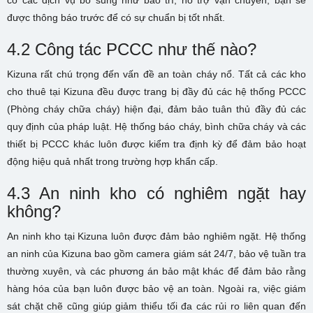
có các dịch vụ bổ sung như bảo trì, hỗ trợ vận chuyển, bạn sẽ
được thông báo trước để có sự chuẩn bị tốt nhất.
4.2 Công tác PCCC như thế nào?
Kizuna rất chú trọng đến vấn đề an toàn cháy nổ. Tất cả các kho
cho thuê tại Kizuna đều được trang bị đầy đủ các hệ thống PCCC
(Phòng cháy chữa cháy) hiện đại, đảm bảo tuân thủ đầy đủ các
quy định của pháp luật. Hệ thống báo cháy, bình chữa cháy và các
thiết bị PCCC khác luôn được kiểm tra định kỳ để đảm bảo hoạt
động hiệu quả nhất trong trường hợp khẩn cấp.
4.3 An ninh kho có nghiêm ngặt hay
không?
An ninh kho tại Kizuna luôn được đảm bảo nghiêm ngặt. Hệ thống
an ninh của Kizuna bao gồm camera giám sát 24/7, bảo vệ tuần tra
thường xuyên, và các phương án bảo mật khác để đảm bảo rằng
hàng hóa của bạn luôn được bảo vệ an toàn. Ngoài ra, việc giám
sát chặt chẽ cũng giúp giảm thiểu tối đa các rủi ro liên quan đến