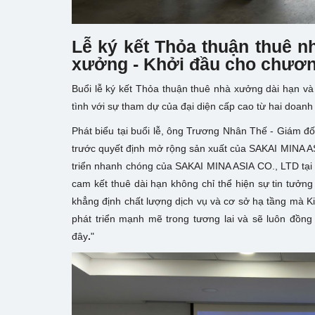
Lễ ký kết Thỏa thuận thuê n
xưởng - Khởi đầu cho chương
Buổi lễ ký kết Thỏa thuận thuê nhà xưởng dài hạn và
tình với sự tham dự của đại diện cấp cao từ hai doanh
Phát biểu tại buổi lễ, ông Trương Nhân Thế - Giám đ
trước quyết định mở rộng sản xuất của SAKAI MINA AS
triển nhanh chóng của SAKAI MINA ASIA CO., LTD tại
cam kết thuê dài hạn không chỉ thể hiện sự tin tưởn
khẳng định chất lượng dịch vụ và cơ sở hạ tầng mà K
phát triển mạnh mẽ trong tương lai và sẽ luôn đồng 
đây
.
"