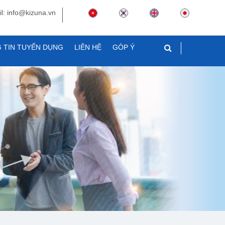
l: info@kizuna.vn
 TIN TUYỂN DỤNG
LIÊN HỆ
GÓP Ý