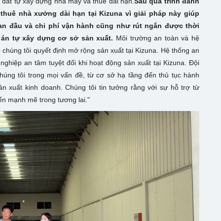
ê đất tự xây dựng nhà máy và thuê dài hạn.
Sau quá trình đánh
 thuê nhà xưởng dài hạn tại Kizuna vì giải pháp này giúp
ban đầu và chi phí vận hành cũng như rút ngắn được thời
 án tự xây dựng cơ sở sản xuất.
Môi trường an toàn và hệ
 chúng tôi quyết định mở rộng sản xuất tại Kizuna. Hệ thống an
nghiệp an tâm tuyệt đối khi hoạt động sản xuất tại Kizuna. Đội
húng tôi trong mọi vấn đề, từ cơ sở hạ tầng đến thủ tục hành
n xuất kinh doanh. Chúng tôi tin tưởng rằng với sự hỗ trợ từ
ển mạnh mẽ trong tương lai."