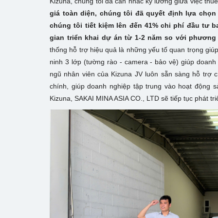
Kizuna, chúng tôi đã cân nhắc kỹ lưỡng giữa việc thu
giá toàn diện, chúng tôi đã quyết định lựa chọn
chúng tôi tiết kiệm lên đến 41% chi phí đầu tư 
gian triển khai dự án từ 1-2 năm so với phương
thống hỗ trợ hiệu quả là những yếu tố quan trọng giúp
ninh 3 lớp (tường rào - camera - bảo vệ) giúp doanh 
ngũ nhân viên của Kizuna JV luôn sẵn sàng hỗ trợ c
chính, giúp doanh nghiệp tập trung vào hoạt động sả
Kizuna, SAKAI MINA ASIA CO., LTD sẽ tiếp tục phát tri