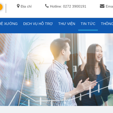
Địa chỉ
Hotline: 0272 3900191
Emai
UÊ XƯỞNG
DỊCH VỤ HỖ TRỢ
THƯ VIỆN
TIN TỨC
THÔNG