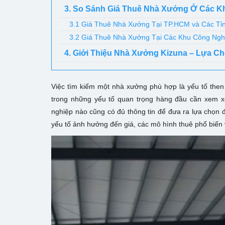
3. So Sánh Giá Thuê Nhà Xưởng Ở Các 
3.1 Giá Thuê Nhà Xưởng Tại TP.HCM và Các Tỉ
3.2 Giá Thuê Nhà Xưởng Tại Các Khu Công Ng
4. Giới Thiệu Nhà Xưởng Kizuna – Lựa C
Việc tìm kiếm một nhà xưởng phù hợp là yếu tố then 
trong những yếu tố quan trọng hàng đầu cần xem xé
nghiệp nào cũng có đủ thông tin để đưa ra lựa chọn đú
yếu tố ảnh hưởng đến giá, các mô hình thuê phổ biế