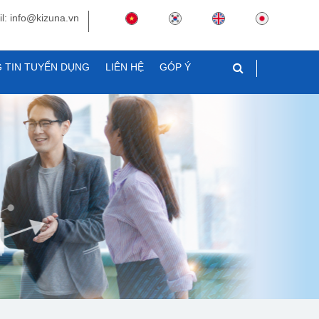
l: info@kizuna.vn
 TIN TUYỂN DỤNG
LIÊN HỆ
GÓP Ý