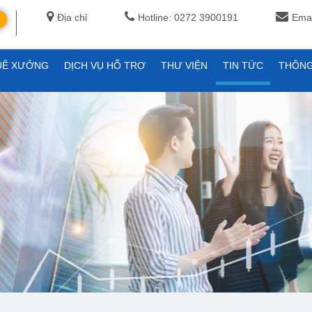
Địa chỉ
Hotline: 0272 3900191
Emai
UÊ XƯỞNG
DỊCH VỤ HỖ TRỢ
THƯ VIỆN
TIN TỨC
THÔNG