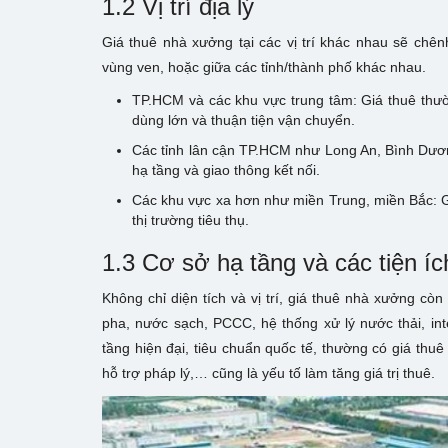
1.2 Vị trí địa lý
Giá thuê nhà xưởng tại các vị trí khác nhau sẽ chên
vùng ven, hoặc giữa các tỉnh/thành phố khác nhau.
TP.HCM và các khu vực trung tâm: Giá thuê thườ
dùng lớn và thuận tiện vận chuyển.
Các tỉnh lân cận TP.HCM như Long An, Bình Dươ
hạ tầng và giao thông kết nối.
Các khu vực xa hơn như miền Trung, miền Bắc: Gi
thị trường tiêu thụ.
1.3 Cơ sở hạ tầng và các tiện í
Không chỉ diện tích và vị trí, giá thuê nhà xưởng cò
pha, nước sạch, PCCC, hệ thống xử lý nước thải, int
tầng hiện đại, tiêu chuẩn quốc tế, thường có giá thuê
hỗ trợ pháp lý,… cũng là yếu tố làm tăng giá trị thuê.