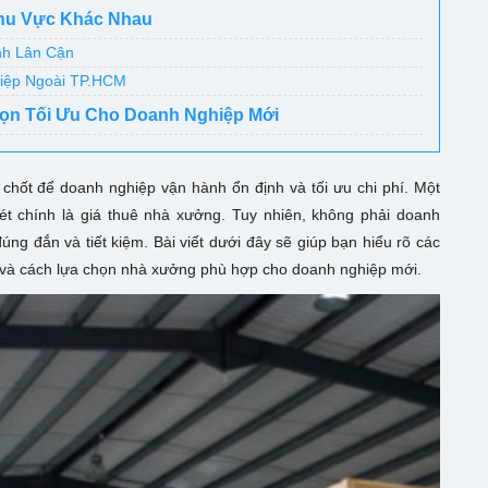
Khu Vực Khác Nhau
nh Lân Cận
hiệp Ngoài TP.HCM
họn Tối Ưu Cho Doanh Nghiệp Mới
chốt để doanh nghiệp vận hành ổn định và tối ưu chi phí. Một
t chính là giá thuê nhà xưởng. Tuy nhiên, không phải doanh
ng đắn và tiết kiệm. Bài viết dưới đây sẽ giúp bạn hiểu rõ các
n và cách lựa chọn nhà xưởng phù hợp cho doanh nghiệp mới.