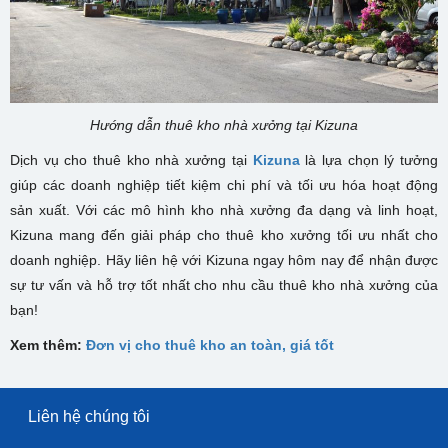
Hướng dẫn thuê kho nhà xưởng tại Kizuna
Dịch vụ cho thuê kho nhà xưởng tại
Kizuna
là lựa chọn lý tưởng
giúp các doanh nghiệp tiết kiệm chi phí và tối ưu hóa hoạt động
sản xuất. Với các mô hình kho nhà xưởng đa dạng và linh hoạt,
Kizuna mang đến giải pháp cho thuê kho xưởng tối ưu nhất cho
doanh nghiệp. Hãy liên hệ với Kizuna ngay hôm nay để nhận được
sự tư vấn và hỗ trợ tốt nhất cho nhu cầu thuê kho nhà xưởng của
bạn!
Xem thêm:
Đơn vị cho thuê kho an toàn, giá tốt
Liên hệ chúng tôi