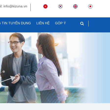
l: info@kizuna.vn
 TIN TUYỂN DỤNG
LIÊN HỆ
GÓP Ý