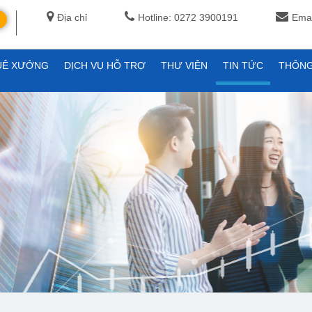
Địa chỉ
Hotline: 0272 3900191
Emai
UÊ XƯỞNG
DỊCH VỤ HỖ TRỢ
THƯ VIỆN
TIN TỨC
THÔNG