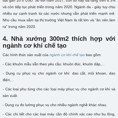
đạt gần 20 tỉ USD. So với năm 2017, con số này đã tăng trên 8.3%
và còn tiếp tục phát triển trong năm 2020. Ngành da - giày tuy chịu
nhiều sự cạnh tranh từ các nước nhưng vẫn phát triển mạnh mẽ.
Nhu cầu mua sắm tại thị trường Việt Nam là rất lớn và "ăn nên làm
ra" trong năm 2020.
4. N
hà xưởng 300m2 thích hợp với
ngành
cơ khí chế tạo
Các hình thức sản xuất của
ngành cơ khí chế tạo
bao gồm:
- Các khuôn mẫu sẵn theo yêu cầu: khuôn đúc, khuôn dập,...
- Dụng cụ phục vụ cho ngành cơ khí: dao cắt, mũi khoan, dao
điện,...
- Các loại phụ tùng cho các loại máy phục vụ cho ngành cơ khí và
sản xuất.
- Dụng cụ đo lường phục vụ cho nhiều ngành nghề khác nhau.
- Các chi tiết cho các loại máy cần độ chính xác cao như bu lông,