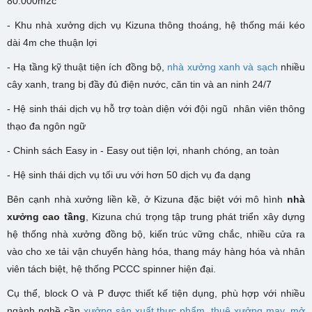
80.000m2c
- K
hu nhà xưởng dịch vụ Kizuna
thông thoáng, hệ thống mái kéo
dài 4m che thuận lợi
- Hạ tầng kỹ thuật tiện ích đồng bộ,
nhà xưởng xanh và sạch
nhiều
cây xanh, trang bị đầy đủ điện nước, căn tin và an ninh 24/7
- Hệ sinh thái dịch vụ hỗ trợ toàn diện với đội ngũ nhân viên thông
thạo đa ngôn ngữ
- Chinh sách Easy in - Easy out tiện lợi, nhanh chóng, an toàn
- Hệ sinh thái dịch vụ tối ưu với hơn 50 dịch vụ đa dạng
Bên cạnh nhà xưởng liền kề, ở Kizuna đặc biệt với mô hình
nhà
xưởng cao tầng
, Kizuna chú trọng tập trung phát triển xây dựng
hệ thống nhà xưởng đồng bộ, kiến trúc vững chắc, nhiều cửa ra
vào cho xe tải vận chuyển hàng hóa, thang máy hàng hóa và nhân
viên tách biệt, hệ thống PCCC spinner hiện đại.
Cụ thể, block O và P được thiết kế tiện dụng, phù hợp với nhiều
ngành nghề cần
xưởng sản xuất thực phẩm
,
thuê xưởng may,
mở