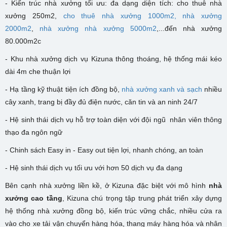
- Kiến trúc nhà xưởng tối ưu: đa dạng diện tích: cho thuê nhà
xưởng 250m2,
cho thuê nhà xưởng 1000m2,
nhà xưởng
2000m2
,
nhà xưởng nhà xưởng 5000m2
,...đến nhà xưởng
80.000m2c
- K
hu nhà xưởng dịch vụ Kizuna
thông thoáng, hệ thống mái kéo
dài 4m che thuận lợi
- Hạ tầng kỹ thuật tiện ích đồng bộ,
nhà xưởng xanh và sạch
nhiều
cây xanh, trang bị đầy đủ điện nước, căn tin và an ninh 24/7
- Hệ sinh thái dịch vụ hỗ trợ toàn diện với đội ngũ nhân viên thông
thạo đa ngôn ngữ
- Chinh sách Easy in - Easy out tiện lợi, nhanh chóng, an toàn
- Hệ sinh thái dịch vụ tối ưu với hơn 50 dịch vụ đa dạng
Bên cạnh nhà xưởng liền kề, ở Kizuna đặc biệt với mô hình
nhà
xưởng cao tầng
, Kizuna chú trọng tập trung phát triển xây dựng
hệ thống nhà xưởng đồng bộ, kiến trúc vững chắc, nhiều cửa ra
vào cho xe tải vận chuyển hàng hóa, thang máy hàng hóa và nhân