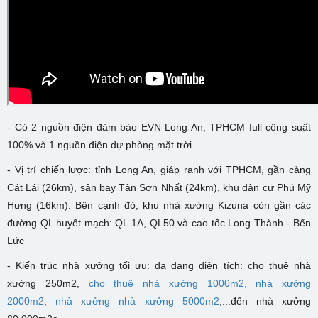
- Có 2 nguồn điện đảm bảo EVN Long An, TPHCM full công suất
100% và 1 nguồn điện dự phòng mặt trời
- Vị trí chiến lược: tỉnh Long An, giáp ranh với TPHCM, gần cảng
Cát Lái (26km), sân bay Tân Sơn Nhất (24km), khu dân cư Phú Mỹ
Hưng (16km). Bên cạnh đó, khu nhà xưởng Kizuna còn gần các
đường QL huyết mạch: QL 1A, QL50 và cao tốc Long Thành - Bến
Lức
- Kiến trúc nhà xưởng tối ưu: đa dạng diện tích: cho thuê nhà
xưởng 250m2,
cho thuê nhà xưởng 1000m2,
nhà xưởng
2000m2
,
nhà xưởng nhà xưởng 5000m2
,...đến nhà xưởng