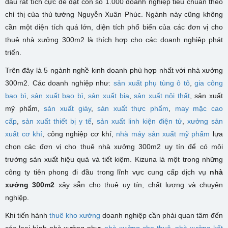
đấu rất tích cực để đạt con số 1.000 doanh nghiệp tiêu chuẩn theo
chỉ thị của thủ tướng Nguyễn Xuân Phúc. Ngành này cũng không
cần một diện tích quá lớn, diện tích phổ biến của các đơn vị cho
thuê nhà xưởng 300m2 là thích hợp cho các doanh nghiệp phát
triển.
Trên đây là 5 ngành nghề kinh doanh phù hợp nhất với nhà xưởng
300m2. Các doanh nghiệp như:
sản xuất phụ tùng ô tô
,
gia công
bao bì
,
sản xuất bao bì
,
sản xuất bia
,
sản xuất nội thất
, sản xuất
mỹ phẩm,
sản xuất giày
,
sản xuất thực phẩm
,
may mặc cao
cấp
,
sản xuất thiết bị y tế
,
sản xuất linh kiện điện tử
,
xưởng sản
xuất cơ khí
, công nghiệp cơ khí,
nhà máy sản xuất mỹ phẩm
lựa
chọn các đơn vị cho thuê nhà xưởng 300m2 uy tín để có môi
trường sản xuất hiệu quả và tiết kiệm. Kizuna là một trong những
công ty tiên phong đi đầu trong lĩnh vực cung cấp dịch vụ
nhà
xưởng 300m2
xây sẵn cho thuê uy tín, chất lượng và chuyên
nghiệp.
Khi tiến hành
thuê kho xưởng
doanh nghiệp cần phải quan tâm đến
các loại hình nhà xưởng như:
nhà xưởng cho thuê
,
nhà xưởng kết