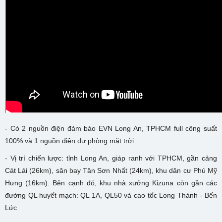
- Có 2 nguồn điện đảm bảo EVN Long An, TPHCM full công suất
100% và 1 nguồn điện dự phòng mặt trời
- Vị trí chiến lược: tỉnh Long An, giáp ranh với TPHCM, gần cảng
Cát Lái (26km), sân bay Tân Sơn Nhất (24km), khu dân cư Phú Mỹ
Hưng (16km). Bên cạnh đó, khu nhà xưởng Kizuna còn gần các
đường QL huyết mạch: QL 1A, QL50 và cao tốc Long Thành - Bến
Lức