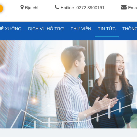
Địa chỉ
Hotline: 0272 3900191
Emai
UÊ XƯỞNG
DỊCH VỤ HỖ TRỢ
THƯ VIỆN
TIN TỨC
THÔNG