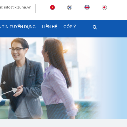
l: info@kizuna.vn
 TIN TUYỂN DỤNG
LIÊN HỆ
GÓP Ý