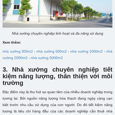
Nhà xưởng chuyên nghiệp linh hoạt và đa năng sử dụng
Xem thêm:
nhà xưởng 300m2
-
nhà xưởng 500m2
-
nhà xưởng 1000m2
-
nhà
xưởng 2000m2
-
nhà xưởng 5000m2
3. Nhà xưởng chuyên nghiệp tiết
kiệm năng lượng, thân thiện với môi
trường
Đặc điểm này là thu hút sự quan tâm của nhiều doanh nghiệp trong
tương lai. Bởi nguồn năng lượng hóa thạch đang ngày càng cạn
kiệt trước nhu cầu sử dụng của con người. Do đó tiết kiệm năng
lượng là tiêu chí hàng đầu của các doanh nghiệp cần thuê nhà