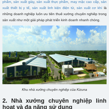
phẩm
,
sản xuất giày
,
sản xuất thực phẩm
,
may mặc cao cấp
,
sản
xuất thiết bị y tế
,
sản xuất linh kiện điện tử
,
sản xuất cơ khí
là
những doanh nghiệp luôn ưu tiên thuê xưởng chuyên nghiêp trong
sản xuất như một giải pháp phát triển kinh doanh nhanh chóng.
Khu nhà xưởng chuyên nghiệp của Kizuna
2. Nhà xưởng chuyên nghiệp linh
hoạt và đa năng sử dụng