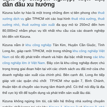
dẫn đầu xu hướng
Kizuna luôn tự hào là một trong những đơn vị tiên phong cho
thuê
xưởng dịch vụ
gần TPHCM với các loại hình
thuê nhà xưởng
,
thuê
xưởng nhỏ
,
thuê xưởng sản xuất
đa quy mô từ 250m2 đến hơn
80,000m2 nhằm phục vụ tốt nhất nhu cầu của các doanh nghiệp
khi đến với Kizuna.
Kizuna nằm ở
khu công nghiệp
Tân Kim, Huyện Cần Giuộc, Tỉnh
Long An, giáp ranh TPHCM, một trong những
khu công nghiệp Việt
Nam
có tốc độ phát triển nhanh và hiện đại bậc nhất trong
các khu
công nghiệp lớn ở Việt Nam
. Đây còn là khu công nghiệp được chú
trọng trong giai đoạn hiện tại với các chinh sách ưu đãi mở cửa cho
doanh nghiệp sản xuất của chính phủ. Bên cạnh đó, Long An tiếp
giáp với các quận chủ chốt TP.HCM như quận 7, Bình Chánh,
thuận tiện di chuyển vào trung tâm thành phố. Có thể nói đây là địa
thế cực kỳ tốt để tuyển dụng và phát triển sản xuất lâu dài.
Kizuna không ngừng tìm tòi, cải tiến hệ thống nhà xưởng chuyên
nghiệp chất lượng tại các khu
Kizuna 1
,
Kizuna 2
và
Kizuna 3
,
nhà