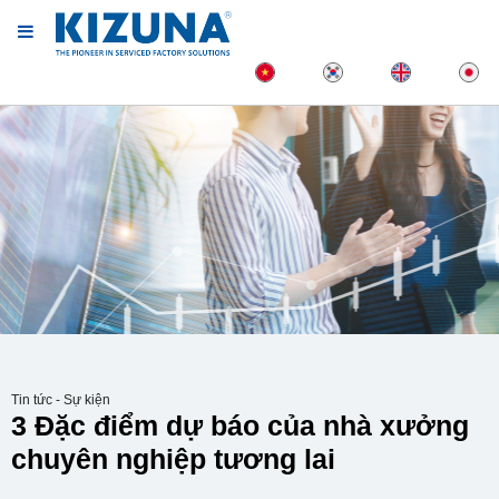
Tin tức - Sự kiện
3 Đặc điểm dự báo của nhà xưởng
chuyên nghiệp tương lai