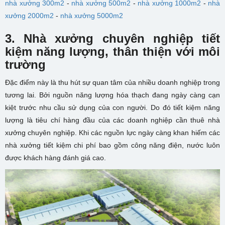
nhà xưởng 300m2
-
nhà xưởng 500m2
-
nhà xưởng 1000m2
-
nhà
xưởng 2000m2
-
nhà xưởng 5000m2
3. Nhà xưởng chuyên nghiệp tiết
kiệm năng lượng, thân thiện với môi
trường
Đặc điểm này là thu hút sự quan tâm của nhiều doanh nghiệp trong
tương lai. Bởi nguồn năng lượng hóa thạch đang ngày càng cạn
kiệt trước nhu cầu sử dụng của con người. Do đó tiết kiệm năng
lượng là tiêu chí hàng đầu của các doanh nghiệp cần thuê nhà
xưởng chuyên nghiệp. Khi các nguồn lực ngày càng khan hiếm các
nhà xưởng tiết kiệm chi phí bao gồm công năng điện, nước luôn
được khách hàng đánh giá cao.