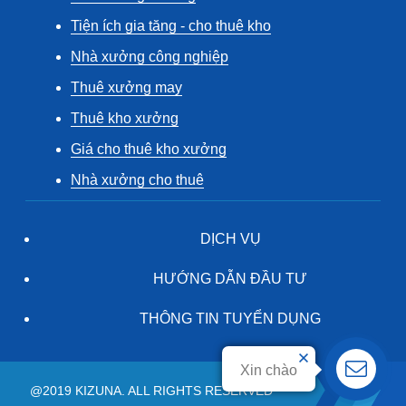
Tiện ích gia tăng - cho thuê kho
Nhà xưởng công nghiệp
Thuê xưởng may
Thuê kho xưởng
Giá cho thuê kho xưởng
Nhà xưởng cho thuê
DỊCH VỤ
HƯỚNG DẪN ĐẦU TƯ
THÔNG TIN TUYỂN DỤNG
Xin chào
@2019 KIZUNA. ALL RIGHTS RESERVED