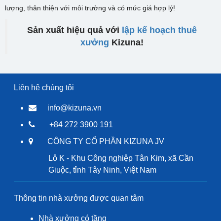
lượng, thân thiện với môi trường và có mức giá hợp lý!
Sản xuất hiệu quả với
lập kế hoạch thuê
xưởng
Kizuna!
Liên hệ chúng tôi
info@kizuna.vn
+84 272 3900 191
CÔNG TY CỔ PHẦN KIZUNA JV
Lô K - Khu Công nghiệp Tân Kim, xã Cần
Giuộc, tỉnh Tây Ninh, Việt Nam
Thông tin nhà xưởng được quan tâm
Nhà xưởng có tầng