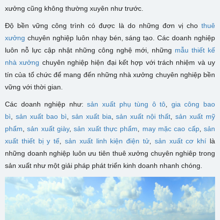
xưởng cũng không thường xuyên như trước.
Độ bền vững công trình có được là do những đơn vị cho
thuê
xưởng
chuyên nghiệp luôn nhạy bén, sáng tạo. Các doanh nghiệp
luôn nỗ lực cập nhật những công nghệ mới, những
mẫu thiết kế
nhà xưởng
chuyên nghiệp hiện đại kết hợp với trách nhiệm và uy
tín của tổ chức để mang đến những nhà xưởng chuyên nghiệp bền
vững với thời gian.
Các doanh nghiệp như:
sản xuất phụ tùng ô tô
,
gia công bao
bì
,
sản xuất bao bì
,
sản xuất bia
,
sản xuất nội thất
,
sản xuất mỹ
phẩm
,
sản xuất giày
,
sản xuất thực phẩm
,
may mặc cao cấp
,
sản
xuất thiết bị y tế
,
sản xuất linh kiện điện tử
,
sản xuất cơ khí
là
những doanh nghiệp luôn ưu tiên thuê xưởng chuyên nghiêp trong
sản xuất như một giải pháp phát triển kinh doanh nhanh chóng.