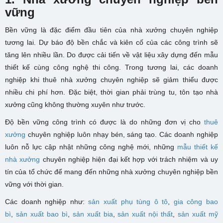
vững
Bền vững là đặc điểm đầu tiên của nhà xưởng chuyên nghiệp
tương lai. Dự báo độ bền chắc và kiên cố của các công trình sẽ
tăng lên nhiều lần. Do được cải tiến về vật liệu xây dựng đến mẫu
thiết kế cùng công nghệ thi công. Trong tương lai, các doanh
nghiệp khi thuê nhà xưởng chuyên nghiệp sẽ giảm thiểu được
nhiều chi phí hơn. Đặc biệt, thời gian phải trùng tu, tôn tạo nhà
xưởng cũng không thường xuyên như trước.
Độ bền vững công trình có được là do những đơn vị cho
thuê
xưởng
chuyên nghiệp luôn nhạy bén, sáng tạo. Các doanh nghiệp
luôn nỗ lực cập nhật những công nghệ mới, những
mẫu thiết kế
nhà xưởng
chuyên nghiệp hiện đại kết hợp với trách nhiệm và uy
tín của tổ chức để mang đến những nhà xưởng chuyên nghiệp bền
vững với thời gian.
Các doanh nghiệp như:
sản xuất phụ tùng ô tô
,
gia công bao
bì
,
sản xuất bao bì
,
sản xuất bia
,
sản xuất nội thất
,
sản xuất mỹ