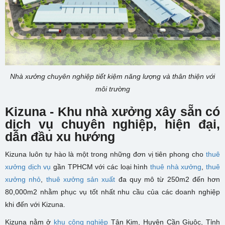
Nhà xưởng chuyên nghiệp tiết kiệm năng lượng và thân thiện với
môi trường
Kizuna - Khu nhà xưởng xây sẵn có
dịch vụ chuyên nghiệp, hiện đại,
dẫn đầu xu hướng
Kizuna luôn tự hào là một trong những đơn vị tiên phong cho
thuê
xưởng dịch vụ
gần TPHCM với các loại hình
thuê nhà xưởng
,
thuê
xưởng nhỏ
,
thuê xưởng sản xuất
đa quy mô từ 250m2 đến hơn
80,000m2 nhằm phục vụ tốt nhất nhu cầu của các doanh nghiệp
khi đến với Kizuna.
Kizuna nằm ở
khu công nghiệp
Tân Kim, Huyện Cần Giuộc, Tỉnh