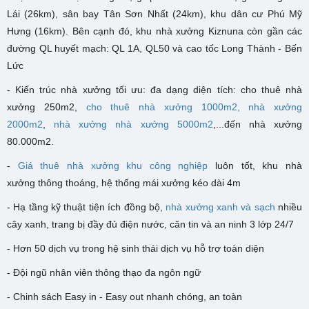
Lái (26km), sân bay Tân Sơn Nhất (24km), khu dân cư Phú Mỹ
Hưng (16km). Bên cạnh đó, khu nhà xưởng Kiznuna còn gần các
đường QL huyết mạch: QL 1A, QL50 và cao tốc Long Thành - Bến
Lức
- Kiến trúc nhà xưởng tối ưu: đa dạng diện tích: cho thuê nhà
xưởng 250m2,
cho thuê nhà xưởng 1000m2,
nhà xưởng
2000m2
,
nhà xưởng nhà xưởng 5000m2
,...đến nhà xưởng
80.000m2.
-
Giá thuê nhà xưởng khu công nghiệp
luôn tốt, k
hu nhà
xưởng
thông thoáng, hệ thống mái xưởng kéo dài 4m
- Hạ tầng kỹ thuật tiện ích đồng bộ,
nhà xưởng xanh và sạch
nhiều
cây xanh, trang bị đầy đủ điện nước, căn tin và an ninh 3 lớp 24/7
- Hơn 50 dịch vụ trong hệ sinh thái dịch vụ hỗ trợ toàn diện
- Đội ngũ nhân viên thông thạo đa ngôn ngữ
- Chinh sách Easy in - Easy out nhanh chóng, an toàn