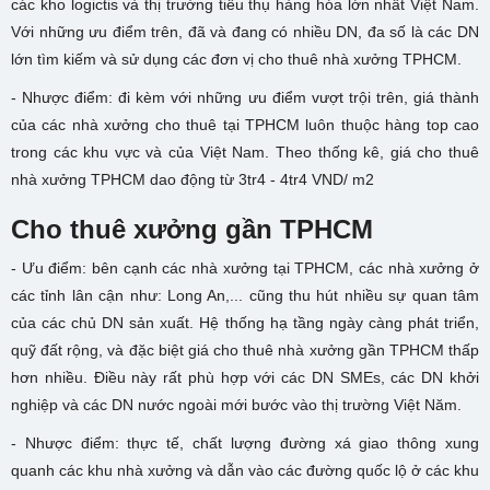
các kho logictis và thị trường tiêu thụ hàng hóa lớn nhất Việt Nam.
Với những ưu điểm trên, đã và đang có nhiều DN, đa số là các DN
lớn tìm kiếm và sử dụng các đơn vị cho thuê nhà xưởng TPHCM.
- Nhược điểm: đi kèm với những ưu điểm vượt trội trên, giá thành
của các nhà xưởng cho thuê tại TPHCM luôn thuộc hàng top cao
trong các khu vực và của Việt Nam. Theo thống kê, giá cho thuê
nhà xưởng TPHCM dao động từ 3tr4 - 4tr4 VND/ m2
Cho thuê xưởng gần TPHCM
- Ưu điểm: bên cạnh các nhà xưởng tại TPHCM, các nhà xưởng ở
các tỉnh lân cận như: Long An,... cũng thu hút nhiều sự quan tâm
của các chủ DN sản xuất. Hệ thống hạ tầng ngày càng phát triển,
quỹ đất rộng, và đặc biệt giá cho thuê nhà xưởng gần TPHCM thấp
hơn nhiều. Điều này rất phù hợp với các DN SMEs, các DN khởi
nghiệp và các DN nước ngoài mới bước vào thị trường Việt Năm.
- Nhược điểm: thực tế, chất lượng đường xá giao thông xung
quanh các khu nhà xưởng và dẫn vào các đường quốc lộ ở các khu