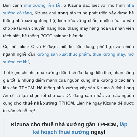
Bên cạnh
nhà xưởng liền kề
, ở Kizuna đặc biệt với mô hình
nhà
xưởng có tầng
, Kizuna chú trọng tập trung phát triển xây dựng hệ
thống nhà xưởng đồng bộ, kiến trúc vững chắc, nhiều cửa ra vào
cho xe tải vận chuyển hàng hóa, thang máy hàng hóa và nhân viên
tách biệt, hệ thống PCCC spinner hiện đại.
Cụ thể, block O và P được thiết kế tiện dụng, phù hợp với nhiều
ngành nghề cần
xưởng sản xuất thực phẩm
,
thuê xưởng may,
mở
xưởng cơ khí
,...
Tiết kiệm chi phí, nhà xưởng diện tích đa dạng diện tích, nhân công
giá tốt là những điểm mạnh của nguồn cung nhà xưởng ở các tỉnh
lân cận TPHCM
. Hệ thống nhà xưởng xây sẵn Kizuna ở tỉnh Long
An sẽ là lựa chọn tốt cho các DN đang cân nhắc với các nguồn
cung
cho thuê nhà xưởng TPHCM
. Liên hệ ngay Kizuna để được
tư vấn và hỗ trợ!
Kizuna cho thuê nhà xưởng gần TPHCM,
lập
kế hoạch thuê xưởng
ngay!