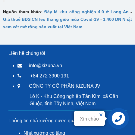
Nguồn tham khảo:
Đây là khu công nghiệp 4.0 ở Long An
-
Giá thuê BĐS CN leo thang giữa mùa Covid-19
-
1.400 DN Nhật
xem xét mở rộng sản xuất tại Việt Nam
Liên hệ chúng tôi
info@kizuna.vn
+84 272 3900 191
CÔNG TY CỔ PHẦN KIZUNA JV
Lô K - Khu Công nghiệp Tân Kim, xã Cần
Giuộc, tỉnh Tây Ninh, Việt Nam
Xin chào
Thông tin nhà xưởng được quan tâm
Liên hệ
Nhà xưởng có tầng