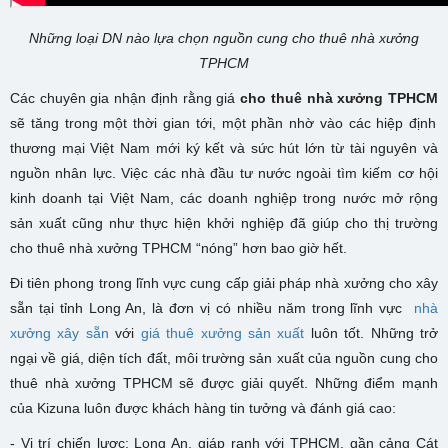
Những loại DN nào lựa chọn nguồn cung cho thuê nhà xưởng
TPHCM
Các chuyên gia nhận định rằng giá
cho thuê nhà xưởng TPHCM
sẽ tăng trong một thời gian tới, một phần nhờ vào các hiệp định
thương mại Việt Nam mới ký kết và sức hút lớn từ tài nguyên và
nguồn nhân lực. Việc các nhà đầu tư nước ngoài tìm kiếm cơ hội
kinh doanh tại Việt Nam, các doanh nghiệp trong nước mở rộng
sản xuất cũng như thực hiện khởi nghiệp đã giúp cho thị trường
cho thuê nhà xưởng TPHCM “nóng” hơn bao giờ hết.
Đi tiên phong trong lĩnh vực cung cấp giải pháp nhà xưởng cho xây
sẵn tại tỉnh Long An, là đơn vị có nhiều năm trong lĩnh vực
nhà
xưởng
xây sẵn
với
giá thuê xưởng sản xuất
luôn tốt
. Những trở
ngại về giá, diện tích đất, môi trường sản xuất của nguồn cung cho
thuê nhà xưởng TPHCM sẽ được giải quyết.
Những điểm mạnh
của Kizuna luôn được khách hàng tin tưởng và đánh giá cao:
- Vị trí chiến lược: Long An, giáp ranh với TPHCM, gần cảng Cát