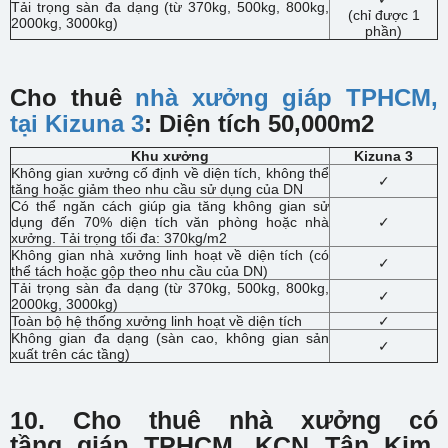
Tải trọng sàn đa dạng (từ 370kg, 500kg, 800kg,
(chỉ được 1
2000kg, 3000kg)
phần)
Cho thuê
nhà xưởng giáp TPHCM,
tại Kizuna 3
: Diện tích 50,000m2
Khu xưởng
Kizuna 3
Không gian xưởng cố định về diện tích, không thể
✓
tăng hoặc giảm theo nhu cầu sử dụng của DN
Có thể ngăn cách giúp gia tăng không gian sử
dụng đến 70% diện tích văn phòng hoặc nhà
✓
xưởng. Tải trọng tối đa: 370kg/m2
Không gian nhà xưởng linh hoạt về diện tích (có
✓
thể tách hoặc gộp theo nhu cầu của DN)
Tải trọng sàn đa dạng (từ 370kg, 500kg, 800kg,
✓
2000kg, 3000kg)
Toàn bộ hệ thống xưởng linh hoạt về diện tích
✓
Không gian đa dạng (sàn cao, không gian sản
✓
xuất trên các tầng)
10. Cho thuê nhà xưởng có
tầng
giáp TPHCM
, KCN Tân Kim,