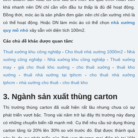
khá nhanh nên DN chỉ cần vốn đầu tư thấp là đủ để hoạt động.
Đồng thời, móc áo là sản phẩm đơn giản nên chỉ cần xưởng nhỏ là
có thể hoạt động. Hoặc DN làm móc áo có thể chọn
nhà xưởng
quy mô nhỏ
xây sẵn với diện tích 100m2.
Các chủ đề khác được quan tâm:
Thuê xưởng khu công nghiệp
-
Cho thuê nhà xưởng 1000m2
-
Nhà
xưởng công nghiệp
-
Nhà xưởng khu công nghiệp
-
Thuê xưởng
may
-
giá cho thuê kho xưởng
-
cho thuê xưởng
-
thuê kho
xưởng
-
thuê nhà xưởng tại tphcm
-
cho thuê nhà xưởng
tphcm
-
nhà xưởng cho thuê
-
cho thuê kho
3. Ngành sản xuất thùng carton
Thị trường thùng carton đã xuất hiện rất lâu nhưng chưa có sự
phát triển vượt bậc. Trong vài năm trở lại đây thị trường này đang
có những chuyển biến rất mạnh mẽ. Cụ thể nhu cầu sử dụng thùng
carton tăng từ 20% lên 30% so với trước đó. Đạt được thành quả
này là do sự phát triển của lĩnh vực thương mại điện tử tại Việt