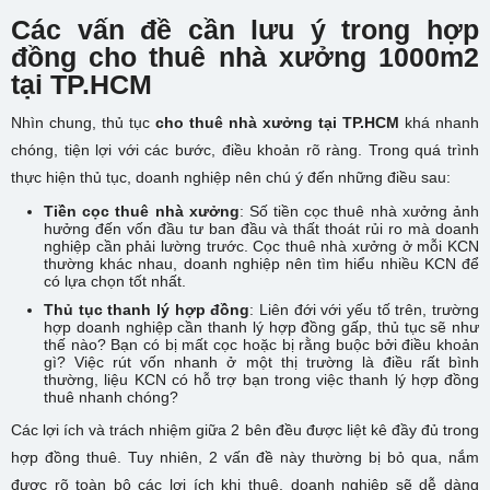
Các vấn đề cần lưu ý trong hợp
đồng cho thuê nhà xưởng 1000m2
tại TP.HCM
Nhìn chung, thủ tục
cho thuê nhà xưởng tại TP.HCM
khá nhanh
chóng, tiện lợi với các bước, điều khoản rõ ràng. Trong quá trình
thực hiện thủ tục, doanh nghiệp nên chú ý đến những điều sau:
Tiền cọc thuê nhà xưởng
: Số tiền cọc thuê nhà xưởng ảnh
hưởng đến vốn đầu tư ban đầu và thất thoát rủi ro mà doanh
nghiệp cần phải lường trước. Cọc thuê nhà xưởng ở mỗi KCN
thường khác nhau, doanh nghiệp nên tìm hiểu nhiều KCN để
có lựa chọn tốt nhất.
Thủ tục thanh lý hợp đồng
: Liên đới với yếu tố trên, trường
hợp doanh nghiệp cần thanh lý hợp đồng gấp, thủ tục sẽ như
thế nào? Bạn có bị mất cọc hoặc bị rằng buộc bởi điều khoản
gì? Việc rút vốn nhanh ở một thị trường là điều rất bình
thường, liệu KCN có hỗ trợ bạn trong việc thanh lý hợp đồng
thuê nhanh chóng?
Các lợi ích và trách nhiệm giữa 2 bên đều được liệt kê đầy đủ trong
hợp đồng thuê. Tuy nhiên, 2 vấn đề này thường bị bỏ qua, nắm
được rõ toàn bộ các lợi ích khi thuê, doanh nghiệp sẽ dễ dàng