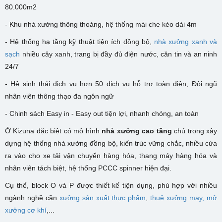
80.000m2
- K
hu nhà xưởng
thông thoáng, hệ thống mái che kéo dài 4m
- Hệ thống hạ tầng kỹ thuật tiện ích đồng bộ,
nhà xưởng xanh và
sạch
nhiều cây xanh, trang bị đầy đủ điện nước, căn tin và an ninh
24/7
- Hệ sinh thái dịch vụ hơn 50 dịch vụ hỗ trợ toàn diện; Đội ngũ
nhân viên thông thạo đa ngôn ngữ
- Chinh sách Easy in - Easy out tiện lợi, nhanh chóng, an toàn
Ở Kizuna đặc biệt có mô hình
nhà xưởng cao tầng
chú trọng xây
dựng hệ thống nhà xưởng đồng bộ, kiến trúc vững chắc, nhiều cửa
ra vào cho xe tải vận chuyển hàng hóa, thang máy hàng hóa và
nhân viên tách biệt, hệ thống PCCC spinner hiện đại.
Cụ thể, block O và P được thiết kế tiện dụng, phù hợp với nhiều
ngành nghề cần
xưởng sản xuất thực phẩm
,
thuê xưởng may,
mở
xưởng cơ khí
,...