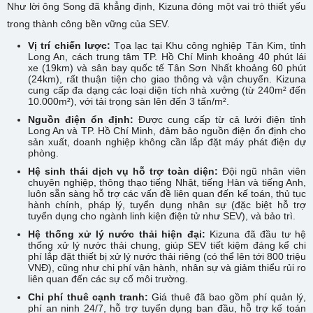
Như lời ông Song đã khẳng định, Kizuna đóng một vai trò thiết yếu
trong thành công bền vững của SEV.
Vị trí chiến lược:
Tọa lạc tại Khu công nghiệp Tân Kim, tỉnh
Long An, cách trung tâm TP. Hồ Chí Minh khoảng 40 phút lái
xe (19km) và sân bay quốc tế Tân Sơn Nhất khoảng 60 phút
(24km), rất thuận tiện cho giao thông và vận chuyển. Kizuna
cung cấp đa dạng các loại diện tích nhà xưởng (từ 240m² đến
10.000m²), với tải trọng sàn lên đến 3 tấn/m².
Nguồn điện ổn định:
Được cung cấp từ cả lưới điện tỉnh
Long An và TP. Hồ Chí Minh, đảm bảo nguồn điện ổn định cho
sản xuất, doanh nghiệp không cần lắp đặt máy phát điện dự
phòng.
Hệ sinh thái dịch vụ hỗ trợ toàn diện:
Đội ngũ nhân viên
chuyên nghiệp, thông thạo tiếng Nhật, tiếng Hàn và tiếng Anh,
luôn sẵn sàng hỗ trợ các vấn đề liên quan đến kế toán, thủ tục
hành chính, pháp lý, tuyển dụng nhân sự (đặc biệt hỗ trợ
tuyển dụng cho ngành linh kiện điện tử như SEV), và bảo trì.
Hệ thống xử lý nước thải hiện đại:
Kizuna đã đầu tư hệ
thống xử lý nước thải chung, giúp SEV tiết kiệm đáng kể chi
phí lắp đặt thiết bị xử lý nước thải riêng (có thể lên tới 800 triệu
VNĐ), cũng như chi phí vận hành, nhân sự và giảm thiểu rủi ro
liên quan đến các sự cố môi trường.
Chi phí thuê cạnh tranh:
Giá thuê đã bao gồm phí quản lý,
phí an ninh 24/7, hỗ trợ tuyển dụng ban đầu, hỗ trợ kế toán