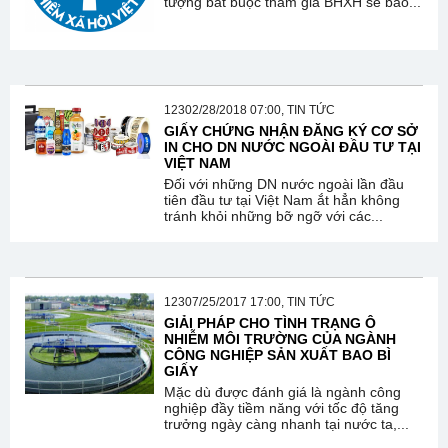
tượng bắt buộc tham gia BHXH sẽ bao...
12302/28/2018 07:00, TIN TỨC
GIẤY CHỨNG NHẬN ĐĂNG KÝ CƠ SỞ
IN CHO DN NƯỚC NGOÀI ĐẦU TƯ TẠI
VIỆT NAM
Đối với những DN nước ngoài lần đầu
tiên đầu tư tại Việt Nam ắt hẳn không
tránh khỏi những bỡ ngỡ với các...
12307/25/2017 17:00, TIN TỨC
GIẢI PHÁP CHO TÌNH TRẠNG Ô
NHIỄM MÔI TRƯỜNG CỦA NGÀNH
CÔNG NGHIỆP SẢN XUẤT BAO BÌ
GIẤY
Mặc dù được đánh giá là ngành công
nghiệp đầy tiềm năng với tốc độ tăng
trưởng ngày càng nhanh tại nước ta,...