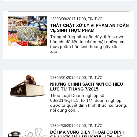
12303/09/2017 17:00, TIN TỨC
THẮT CHẶT XỬ LÝ VI PHẠM AN TOÀN
VỆ SINH THỰC PHẨM
Trong những năm gần đây, thời sự và
báo chí đã liên tục điểm mặt những vụ
thực phẩm bẩn kinh hoàng gây xôn
xao...
12305/01/2015 07:00, TIN TỨC
NHỮNG CHÍNH SÁCH MỚI CÓ HIỆU
LỰC TỪ THÁNG 7/2015
Theo Luật Doanh nghiệp số
68/2014/QH13, từ 1/7, doanh nghiệp
được tự quyết định hình thức, số lượng,
nội dung con...
12304/30/2019 07:50, TIN TỨC
ĐỔI MÃ VÙNG ĐIỆN THOẠI CỐ ĐỊNH