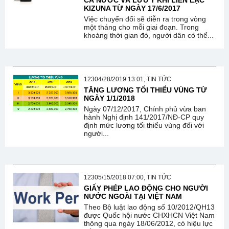
CẢ NƯỚC VÀ LƯU Ý KHI LIÊN LẠC
KIZUNA TỪ NGÀY 17/6/2017
Việc chuyển đổi sẽ diễn ra trong vòng
một tháng cho mỗi giai đoạn. Trong
khoảng thời gian đó, người dân có thể...
12304/28/2019 13:01, TIN TỨC
TĂNG LƯƠNG TỐI THIỂU VÙNG TỪ
NGÀY 1/1/2018
Ngày 07/12/2017, Chính phủ vừa ban
hành Nghị định 141/2017/NĐ-CP quy
định mức lương tối thiểu vùng đối với
người...
12305/15/2018 07:00, TIN TỨC
GIẤY PHÉP LAO ĐỘNG CHO NGƯỜI
NƯỚC NGOÀI TẠI VIỆT NAM
Theo Bộ luật lao động số 10/2012/QH13
được Quốc hội nước CHXHCN Việt Nam
thông qua ngày 18/06/2012, có hiệu lực