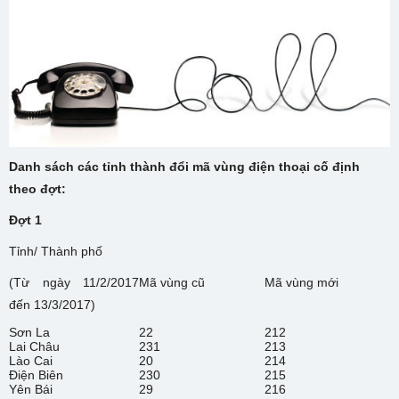
Danh sách các tỉnh thành đổi mã vùng điện thoại cố định
theo đợt:
Đợt 1
Tỉnh/ Thành phố
(Từ ngày 11/2/2017
Mã vùng cũ
Mã vùng mới
đến 13/3/2017)
Sơn La
22
212
Lai Châu
231
213
Lào Cai
20
214
Điện Biên
230
215
Yên Bái
29
216