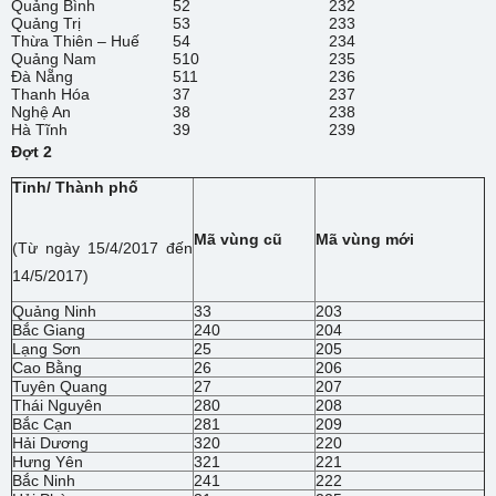
Quảng Bình
52
232
Quảng Trị
53
233
Thừa Thiên – Huế
54
234
Quảng Nam
510
235
Đà Nẵng
511
236
Thanh Hóa
37
237
Nghệ An
38
238
Hà Tĩnh
39
239
Đợt 2
Tỉnh/ Thành phố
Mã vùng cũ
Mã vùng mới
(Từ ngày 15/4/2017 đến
14/5/2017)
Quảng Ninh
33
203
Bắc Giang
240
204
Lạng Sơn
25
205
Cao Bằng
26
206
Tuyên Quang
27
207
Thái Nguyên
280
208
Bắc Cạn
281
209
Hải Dương
320
220
Hưng Yên
321
221
Bắc Ninh
241
222