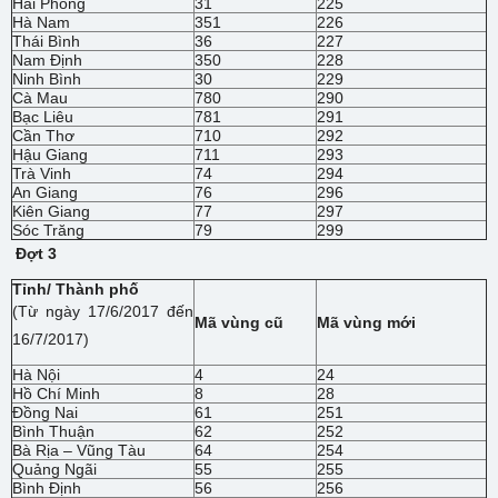
Hải Phòng
31
225
Hà Nam
351
226
Thái Bình
36
227
Nam Định
350
228
Ninh Bình
30
229
Cà Mau
780
290
Bạc Liêu
781
291
Cần Thơ
710
292
Hậu Giang
711
293
Trà Vinh
74
294
An Giang
76
296
Kiên Giang
77
297
Sóc Trăng
79
299
Đợt 3
Tỉnh/ Thành phố
(Từ ngày 17/6/2017 đến
Mã vùng cũ
Mã vùng mới
16/7/2017)
Hà Nội
4
24
Hồ Chí Minh
8
28
Đồng Nai
61
251
Bình Thuận
62
252
Bà Rịa – Vũng Tàu
64
254
Quảng Ngãi
55
255
Bình Định
56
256