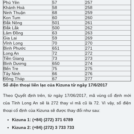
Phú Yên
57
257
Khánh Hoà
58
258
Ninh Thuận
68
259
Kon Tum
60
260
Đắk Nông
501
261
Đắk Lắk
500
262
Lâm Đồng
63
263
Gia Lai
59
269
Vĩnh Long
70
270
Bình Phước
651
271
Long An
72
272
Tiền Giang
73
273
Bình Dương
650
274
Bến Tre
75
275
Tây Ninh
66
276
Đồng Tháp
67
277
Số điện thoại liên lạc của
Kizuna từ ngày 17/6/2017
Theo Quyết định trên, từ ngày 17/06/2017, mã vùng cố định mới
của Tỉnh Long An sẽ là 272 thay vì mã cũ là 72. Vì vậy, số điện
thoại cố định của Kizuna sẽ được thay đổi như sau:
Kizuna 1: (+84) (272) 371 6789
Kizuna 2: (+84) (272) 3 733 733