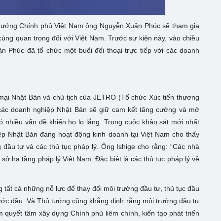
ủ tướng Chính phủ Việt Nam ông Nguyễn Xuân Phúc sẽ tham gia
cùng quan trọng đối với Việt Nam. Trước sự kiện này, vào chiều
Phúc đã tổ chức một buổi đối thoại trực tiếp với các doanh
g mại Nhật Bản và chủ tịch của JETRO (Tổ chức Xúc tiến thương
 các doanh nghiệp Nhật Bản sẽ giữ cam kết tăng cường và mở
ó nhiều vấn đề khiến họ lo lắng. Trong cuộc khảo sát mới nhất
ệp Nhật Bản đang hoạt động kinh doanh tại Việt Nam cho thấy
đầu tư và các thủ tục pháp lý. Ông Ishige cho rằng: “Các nhà
sở hạ tầng pháp lý Việt Nam. Đặc biệt là các thủ tục pháp lý về
tất cả những nỗ lực để thay đổi môi trường đầu tư, thủ tục đầu
bước đầu. Và Thủ tướng cũng khẳng định rằng môi trường đầu tư
 quyết tâm xây dựng Chính phủ liêm chính, kiến tạo phát triển