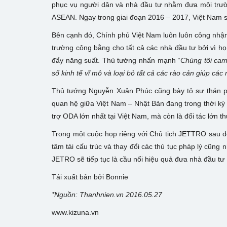
phục vụ người dân và nhà đầu tư nhằm đưa môi trư
ASEAN. Ngay trong giai đoạn 2016 – 2017, Việt Nam s
Bên cạnh đó, Chính phủ Việt Nam luôn luôn công nhận 
trường công bằng cho tất cả các nhà đầu tư bởi vì họ
đẩy năng suất. Thủ tướng nhấn mạnh “
Chúng tôi cam 
số kinh tế vĩ mô và loại bỏ tất cả các rào cản giúp c
Thủ tướng Nguyễn Xuân Phúc cũng bày tỏ sự thán p
quan hệ giữa Việt Nam – Nhật Bản đang trong thời kỳ 
trợ ODA lớn nhất tại Việt Nam, mà còn là đối tác lớn th
Trong một cuộc họp riêng với Chủ tịch JETTRO sau đ
tâm tái cấu trúc và thay đổi các thủ tục pháp lý cũng
JETRO sẽ tiếp tục là cầu nối hiệu quả đưa nhà đầu t
Tái xuất bản bởi Bonnie
*Nguồn: Thanhnien.vn 2016.05.27
www.kizuna.vn