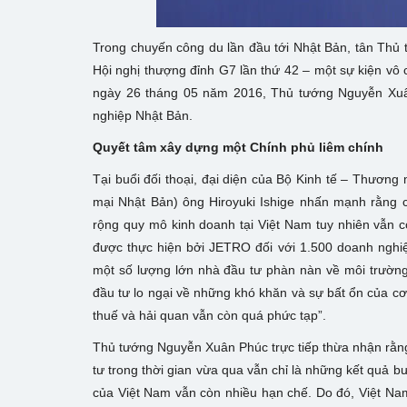
Trong chuyến công du lần đầu tới Nhật Bản, tân Th
Hội nghị thượng đỉnh G7 lần thứ 42 – một sự kiện vô 
ngày 26 tháng 05 năm 2016, Thủ tướng Nguyễn Xuân 
nghiệp Nhật Bản.
Quyết tâm xây dựng một Chính phủ liêm chính
Tại buổi đối thoại, đại diện của Bộ Kinh tế – Thươn
mại Nhật Bản) ông Hiroyuki Ishige nhấn mạnh rằng
rộng quy mô kinh doanh tại Việt Nam tuy nhiên vẫn c
được thực hiện bởi JETRO đối với 1.500 doanh nghi
một số lượng lớn nhà đầu tư phàn nàn về môi trường 
đầu tư lo ngại về những khó khăn và sự bất ổn của cơ 
thuế và hải quan vẫn còn quá phức tạp”.
Thủ tướng Nguyễn Xuân Phúc trực tiếp thừa nhận rằng 
tư trong thời gian vừa qua vẫn chỉ là những kết quả 
của Việt Nam vẫn còn nhiều hạn chế. Do đó, Việt Nam