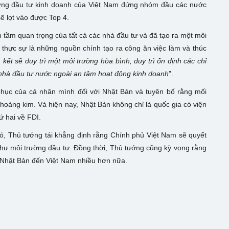
ờng đầu tư kinh doanh của Việt Nam đứng nhóm đầu các nước
ẽ lọt vào được Top 4.
tầm quan trọng của tất cả các nhà đầu tư và đã tạo ra một môi
 thực sự là những nguồn chính tạo ra công ăn việc làm và thúc
kết sẽ duy trì một môi trường hòa bình, duy trì ổn định các chỉ
ác nhà đầu tư nước ngoài an tâm hoạt động kinh doanh
”.
hục của cá nhân mình đối với Nhật Bản và tuyên bố rằng mối
hoàng kim. Và hiện nay, Nhật Bản không chỉ là quốc gia có viện
ứ hai về FDI.
ó, Thủ tướng tái khẳng định rằng Chính phủ Việt Nam sẽ quyết
 như môi trường đầu tư. Đồng thời, Thủ tướng cũng kỳ vọng rằng
ư Nhật Bản đến Việt Nam nhiều hơn nữa.