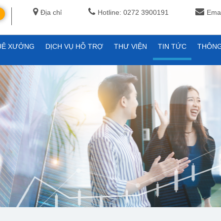
Địa chỉ
Hotline: 0272 3900191
Emai
UÊ XƯỞNG
DỊCH VỤ HỖ TRỢ
THƯ VIỆN
TIN TỨC
THÔNG