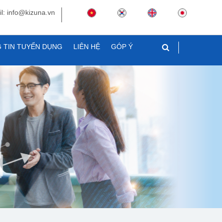
l: info@kizuna.vn
 TIN TUYỂN DỤNG
LIÊN HỆ
GÓP Ý