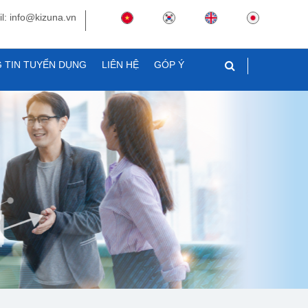
l: info@kizuna.vn
 TIN TUYỂN DỤNG
LIÊN HỆ
GÓP Ý