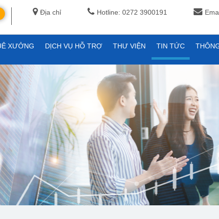
Địa chỉ
Hotline: 0272 3900191
Emai
UÊ XƯỞNG
DỊCH VỤ HỖ TRỢ
THƯ VIỆN
TIN TỨC
THÔNG