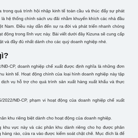
trong quá trình hội nhập kinh tế toàn cầu và thúc đẩy sự phát
 là hệ thống chính sách ưu đãi nhằm khuyến khích các nhà đầu
iệt Nam. Điều này dẫn đến sự ra đời và phát triển nhanh chóng
 động trong lĩnh vực này. Bài viết dưới đây Kizuna sẽ cung cấp
hật và đầy đủ nhất dành cho các quý doanh nghiệp nhé.
gì?
2/NĐ-CP, doanh nghiệp chế xuất được định nghĩa là những đơn
khu kinh tế. Hoạt động chính của loại hình doanh nghiệp này tập
dịch vụ hỗ trợ cho quá trình sản xuất hàng xuất khẩu và thực
35/2022/NĐ-CP, phạm vi hoạt động của doanh nghiệp chế xuất
phân khu riêng biệt dành cho hoạt động của doanh nghiệp.
ng khu vực này và các phân khu dành riêng cho họ được phân
g hàng rào, cửa ra vào được kiểm soát chặt chẽ. Mục đích là để