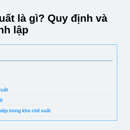
ất là gì? Quy định và
nh lập
xuất
ất
hiệp trong khu chế xuất