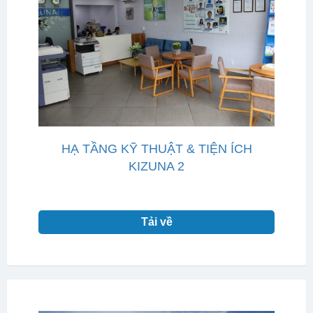
HẠ TẦNG KỸ THUẬT & TIỆN ÍCH
KIZUNA 2
Tải về