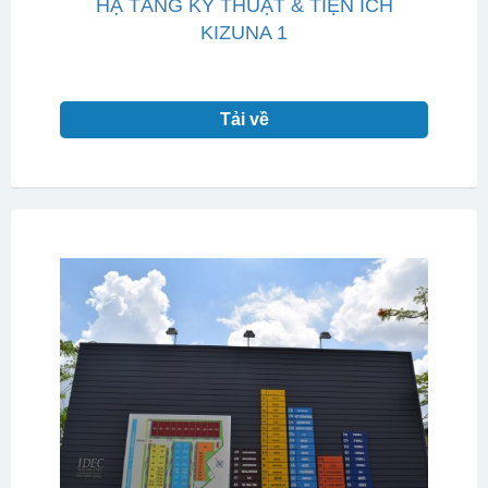
HẠ TẦNG KỸ THUẬT & TIỆN ÍCH
KIZUNA 1
Tải về