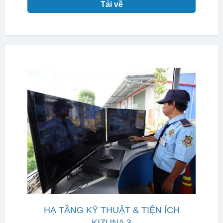
Tải về
HẠ TẦNG KỸ THUẬT & TIỆN ÍCH
KIZUNA 3