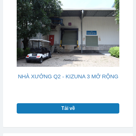
NHÀ XƯỞNG Q2 - KIZUNA 3 MỞ RỘNG
Tải về