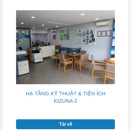
HẠ TẦNG KỸ THUẬT & TIỆN ÍCH
KIZUNA 2
Tải về