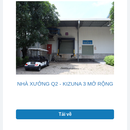
NHÀ XƯỞNG Q2 - KIZUNA 3 MỞ RỘNG
Tải về