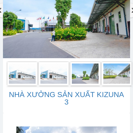
NHÀ XƯỞNG SẢN XUẤT KIZUNA
3