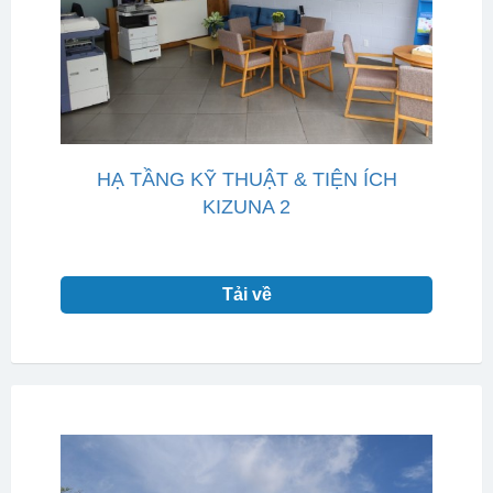
HẠ TẦNG KỸ THUẬT & TIỆN ÍCH
KIZUNA 2
Tải về