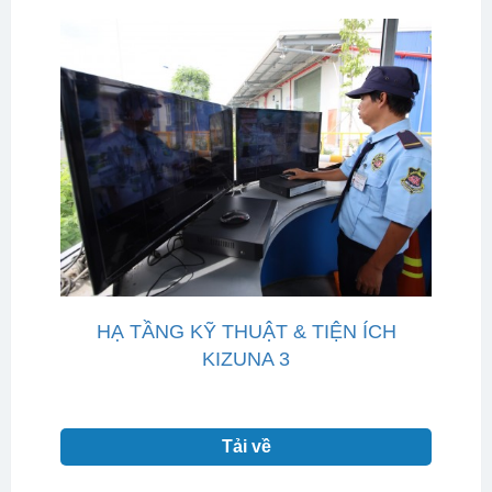
HẠ TẦNG KỸ THUẬT & TIỆN ÍCH
KIZUNA 3
Tải về