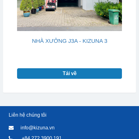
NHÀ XƯỞNG J3A - KIZUNA 3
Tải về
Liên hệ chúng tôi
info@kizuna.vn
+84 272 3900 191