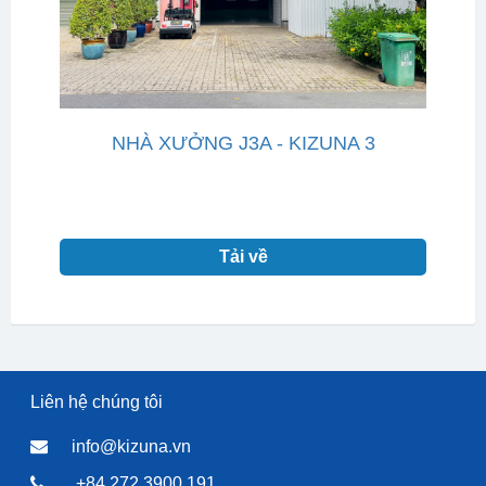
NHÀ XƯỞNG J3A - KIZUNA 3
Tải về
Liên hệ chúng tôi
info@kizuna.vn
+84 272 3900 191