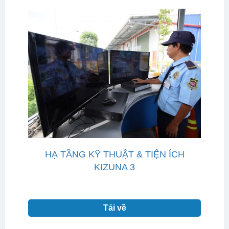
HẠ TẦNG KỸ THUẬT & TIỆN ÍCH
KIZUNA 3
Tải về