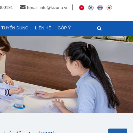
3900191
Email: info@kizuna.vn
N TUYỂN DỤNG
LIÊN HỆ
GÓP Ý