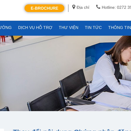
Địa chỉ
Hotline: 0272 
E-BROCHURE
XƯỞNG
DỊCH VỤ HỖ TRỢ
THƯ VIỆN
TIN TỨC
THÔNG TI