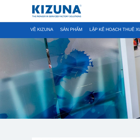
VỀ KIZUNA
SẢN PHẨM
LẬP KẾ HOẠCH THUÊ 