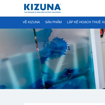
VỀ KIZUNA
SẢN PHẨM
LẬP KẾ HOẠCH THUÊ 