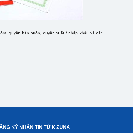
gồm: quyền bán buôn, quyền xuất / nhập khẩu và các
ĂNG KÝ NHẬN TIN TỪ KIZUNA