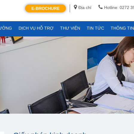
Địa chỉ
Hotline: 0272 
E-BROCHURE
XƯỞNG
DỊCH VỤ HỖ TRỢ
THƯ VIỆN
TIN TỨC
THÔNG TI