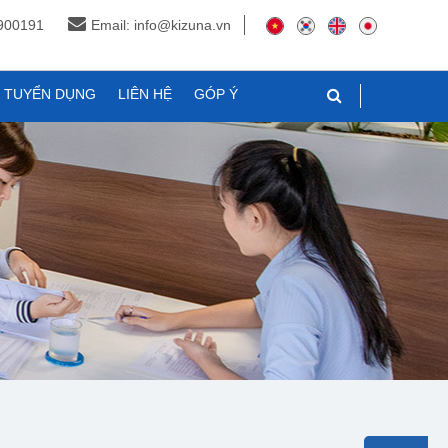
3900191
Email: info@kizuna.vn
N TUYỂN DỤNG
LIÊN HỆ
GÓP Ý