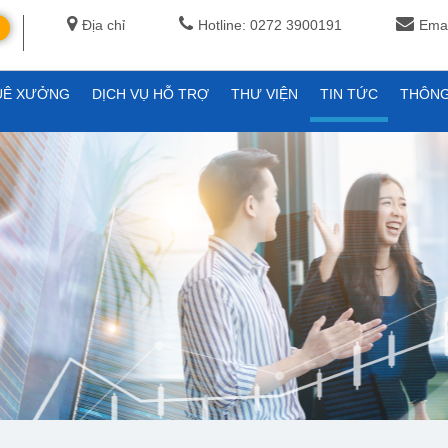
Địa chỉ
Hotline: 0272 3900191
Emai
UÊ XƯỞNG
DỊCH VỤ HỖ TRỢ
THƯ VIỆN
TIN TỨC
THÔNG