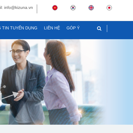
l: info@kizuna.vn
 TIN TUYỂN DỤNG
LIÊN HỆ
GÓP Ý