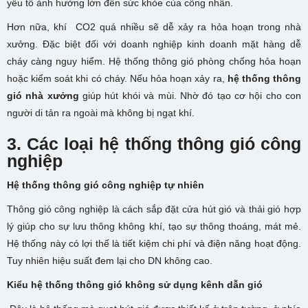
yếu tố ảnh hưởng lớn đến sức khỏe của công nhân.
Hơn nữa, khí CO2 quá nhiều sẽ dễ xảy ra hỏa hoạn trong nhà
xưởng. Đặc biệt đối với doanh nghiệp kinh doanh mặt hàng dễ
cháy càng nguy hiểm. Hệ thống thông gió phòng chống hỏa hoạn
hoặc kiểm soát khi có cháy. Nếu hỏa hoạn xảy ra,
hệ thống thông
gió nhà xưởng
giúp hút khói và mùi. Nhờ đó tạo cơ hội cho con
người di tản ra ngoài mà không bị ngạt khí.
3. Các loại hệ thống thông gió công
nghiệp
Hệ thống thông gió công nghiệp tự nhiên
Thông gió công nghiệp là cách sắp đặt cửa hút gió và thải gió hợp
lý giúp cho sự lưu thông không khí, tạo sự thông thoáng, mát mẻ.
Hệ thống này có lợi thế là tiết kiệm chi phí và điện năng hoạt động.
Tuy nhiên hiệu suất đem lại cho DN không cao.
Kiểu hệ thống thông gió không sử dụng kênh dẫn gió